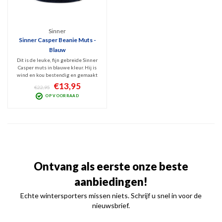
Sinner
Sinner Casper Beanie Muts -
Blauw
Dit is de leuke, fijn gebreide Sinner
Casper muts in blauwe kleur. Hij is
wind en kou bestendig en gemaakt
van 100% zacht en warm Acryl. Het
€13,95
€22,95
Sinner logo is subtiel op de rand
OP VOORRAAD
aanwezig. Deze One Size Fits All,
unisex beanie heeft een chique
uitstraling.
Ontvang als eerste onze beste
aanbiedingen!
Echte wintersporters missen niets. Schrijf u snel in voor de
nieuwsbrief.