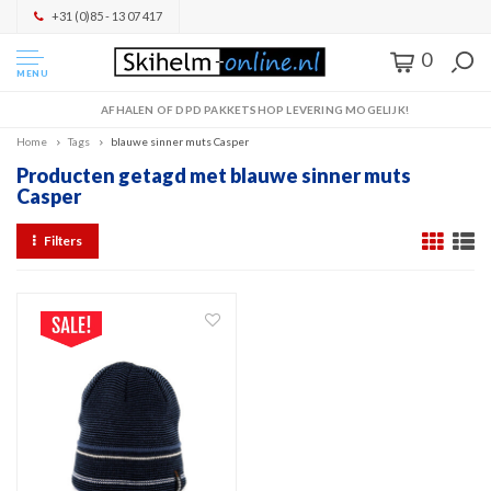
+31 (0)85 - 13 07 417
0
MENU
AFHALEN OF DPD PAKKETSHOP LEVERING MOGELIJK!
Home
Tags
blauwe sinner muts Casper
Producten getagd met blauwe sinner muts
Casper
Filters