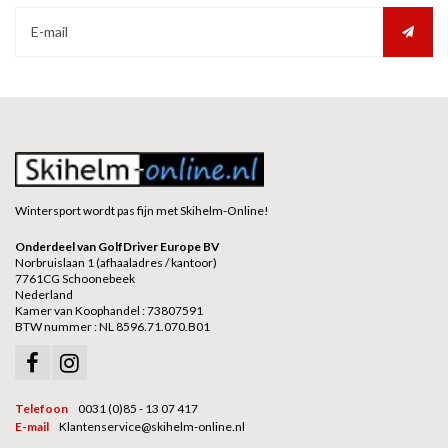
Wintersport wordt pas fijn met Skihelm-Online!
Onderdeel van GolfDriver Europe BV
Norbruislaan 1 (afhaaladres / kantoor)
7761CG Schoonebeek
Nederland
Kamer van Koophandel : 73807591
BTW nummer : NL 8596.71.070.B01
Telefoon
0031 (0)85 - 13 07 417
E-mail
Klantenservice@skihelm-online.nl