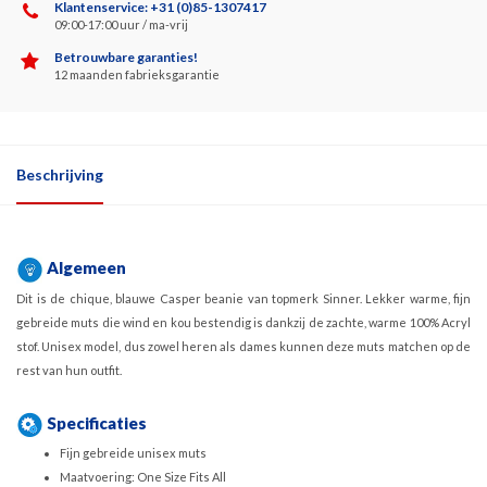
Klantenservice: +31 (0)85-1307417
09:00-17:00 uur / ma-vrij
Betrouwbare garanties!
12 maanden fabrieksgarantie
Beschrijving
Algemeen
Dit is de chique, blauwe Casper beanie van topmerk Sinner. Lekker warme, fijn
gebreide muts die wind en kou bestendig is dankzij de zachte, warme 100% Acryl
stof. Unisex model, dus zowel heren als dames kunnen deze muts matchen op de
rest van hun outfit.
Specificaties
Fijn gebreide unisex muts
Maatvoering: One Size Fits All