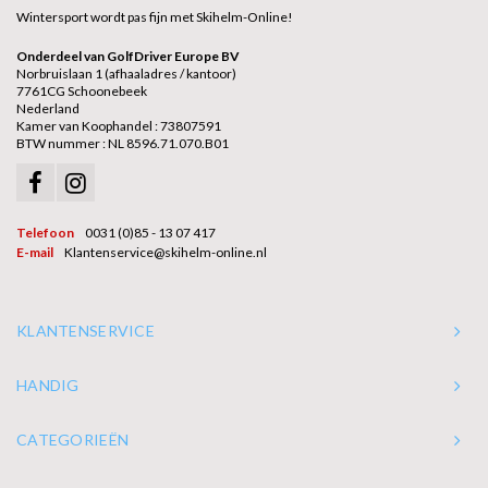
Wintersport wordt pas fijn met Skihelm-Online!
Onderdeel van GolfDriver Europe BV
Norbruislaan 1 (afhaaladres / kantoor)
7761CG Schoonebeek
Nederland
Kamer van Koophandel : 73807591
BTW nummer : NL 8596.71.070.B01
Telefoon
0031 (0)85 - 13 07 417
E-mail
Klantenservice@skihelm-online.nl
KLANTENSERVICE
HANDIG
CATEGORIEËN