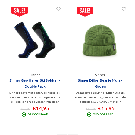
Sinner
Sinner
Sinner Geo Heren Ski Sokken -
Sinner Dillon Beanie Muts -
Double Pack
Groen
Sinner heeft met deze Geo heren ski
De mosgroene Sinner Dillon Beanie
sokken fijne, anatomische gevormde
is een unisex muts, gemaakt van rib-
ski sokken om de voeten van skiër
gebreide 100% Acryl. Met zijn
en snowboarder droog, warm en
opstaande rand lijkt hij op de Sinner
€14,95
€15,95
€29,95
€22,95
beschermd te houden. Maximaal
Havre en heeft hij ook het lederen
OP VOORRAAD
OP VOORRAAD
comfort en ontlasten van hiel, tenen
Sinner logo als design kenmerk.
en scheenbeen door versterkte
Fijne muts, heerlijk warm en
delen. Verpakt per 2 p
comfortabel.