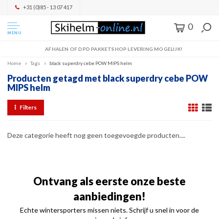
+31 (0)85 - 13 07 417
0
MENU
AFHALEN OF DPD PAKKETSHOP LEVERING MOGELIJK!
Home
Tags
black superdry cebe POW MIPS helm
Producten getagd met black superdry cebe POW
MIPS helm
Filters
Deze categorie heeft nog geen toegevoegde producten....
Ontvang als eerste onze beste
aanbiedingen!
Echte wintersporters missen niets. Schrijf u snel in voor de