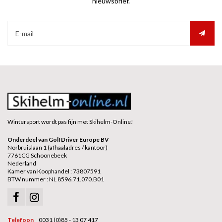
nieuwsbrief.
Wintersport wordt pas fijn met Skihelm-Online!
Onderdeel van GolfDriver Europe BV
Norbruislaan 1 (afhaaladres / kantoor)
7761CG Schoonebeek
Nederland
Kamer van Koophandel : 73807591
BTW nummer : NL 8596.71.070.B01
Telefoon
0031 (0)85 - 13 07 417