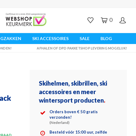
0
UGZAKKEN
SKI ACCESSOIRES
SALE
BLOG
ZONDEN!
AFHALEN OF DPD PAKKETSHOP LEVERING MOGELIJK!
Skihelmen, skibrillen, ski
accessoires en meer
lack
wintersport producten
.
Orders boven € 50 gratis
verzonden!
(Nederland)
Besteld vóór 15:00 uur, zelfde
RRAAD