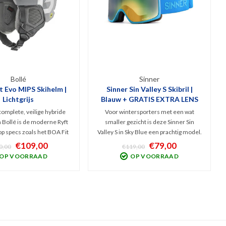
Bollé
Sinner
t Evo MIPS Skihelm |
Sinner Sin Valley S Skibril |
Lichtgrijs
Blauw + GRATIS EXTRA LENS
omplete, veilige hybride
Voor wintersporters met een wat
 Bollé is de moderne Ryft
smaller gezicht is deze Sinner Sin
op specs zoals het BOA Fit
Valley S in Sky Blue een prachtig model.
telbare ventilatie en MIPS
Hij wordt geleverd met 2 lenzen,
€109,00
€79,00
0,00
€119,00
 is gecombineerd met een
wisselbaar dankzij een slim
OP VOORRAAD
OP VOORRAAD
sign. Glanzend grijs en
magneetsysteem. Lens categorie 1 &
oor alle wintersporters.
3 dus ideaal bij bewolkt én zonnig weer.