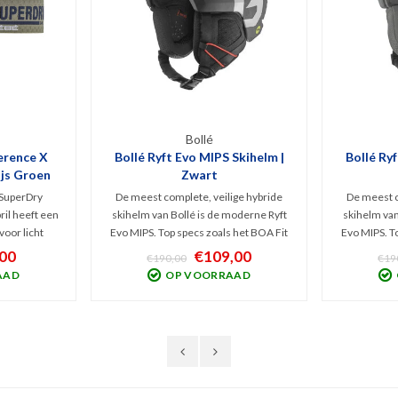
Bollé
erence X
Bollé Ryft Evo MIPS Skihelm |
Bollé Ryf
ijs Groen
Zwart
 SuperDry
De meest complete, veilige hybride
De meest c
il heeft een
skihelm van Bollé is de moderne Ryft
skihelm van
 voor licht
Evo MIPS. Top specs zoals het BOA Fit
Evo MIPS. T
 weer. Deze
System, instelbare ventilatie en MIPS
System, ins
00
€109,00
€190,00
€19
les met
Protection is gecombineerd met een
Protection
AAD
OP VOORRAAD
hebben een
stoer design. Glanzend zwart en
stoer de
n anti-kras
geschikt voor alle wintersporters.
geschikt v