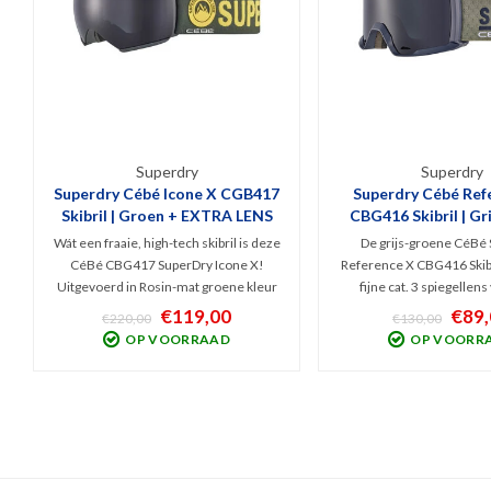
Superdry
Superdry
Superdry Cébé Icone X CGB417
Superdry Cébé Ref
Skibril | Groen + EXTRA LENS
CBG416 Skibril | Gr
Wát een fraaie, high-tech skibril is deze
De grijs-groene CéBé
CéBé CBG417 SuperDry Icone X!
Reference X CBG416 Skibr
Uitgevoerd in Rosin-mat groene kleur
fijne cat. 3 spiegellens
en v.v. slim, magnetisch lenswissel
bewolkt tot zeer zonnig
€119,00
€89,
€220,00
€130,00
systeem. Hoog comfort, Anti-Fog
Large-fit snow gogg
OP VOORRAAD
OP VOORR
gecoat, anti-kras laag. Incl. een lichte
Cilindrische lensvorm 
(S1) én een donkere (S3) spiegel-lens
hoog comfort, Anti-Fog e
coating.