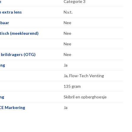
e
Categorie 3
 extra lens
N.v.t.
lbaar
Nee
isch (meekleurend)
Nee
Nee
 brildragers (OTG)
Nee
ing
Ja
Ja, Flow-Tech Venting
135 gram
ng
Skibril en opberghoesje
CE Markering
Ja