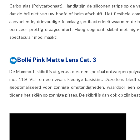
Carbo-glas (Polycarbonaat). Handig zijn de siliconen strips op de 
dat de bril niet van uw hoofd of helm afschuift. Het flexibele co
aanvoelende, drievoudige foamlaag (antibacterieel) waarmee de br
een zeer prettig draagcomfort. Hoog segment skibril met high-t
spectaculair mooi maakt!
Bollé Pink Matte Lens Cat. 3
De Mammoth skibril is uitgerust met een speciaal ontworpen polyc
met 11% VLT en een zwart kleurige basistint. Deze lens biedt 
geoptimaliseerd voor zonnige omstandigheden, waardoor een c
tijdens het skiën op zonnige pistes. De skibril is dan ook op zijn best