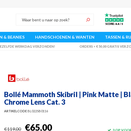
 & BEANIES
HANDSCHOENEN & WANTEN
TASSEN & R
 DEZELFDE WERKDAG VERZONDEN!
ORDERS > € 50,00 GRATIS VER
Bollé Mammoth Skibril | Pink Matte | B
Chrome Lens Cat. 3
ARTIKELCODE
BL022SB0116
€65,00
€119,00
3 OP VOO