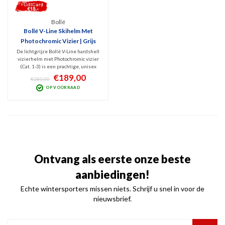
Bollé
Bollé V-Line Skihelm Met
Photochromic Vizier | Grijs
De lichtgrijze Bollé V-Line hardshell
vizierhelm met Photochromic vizier
(Cat. 1-3) is een prachtige, unisex
skihelm van indrukwekkende
€189,00
€280,00
kwaliteit en pasvorm. Veilig en
OP VOORRAAD
geschikt voor alle disciplines.
Stijlvolle afwerking en met Active
Ventilatie.
Ontvang als eerste onze beste
aanbiedingen!
Echte wintersporters missen niets. Schrijf u snel in voor de
nieuwsbrief.