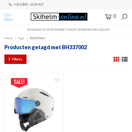
+31 (0)85 - 13 07 417
0
MENU
AFHALEN OF DPD PAKKETSHOP LEVERING MOGELIJK!
Home
Tags
BH337002
Producten getagd met BH337002
Filters