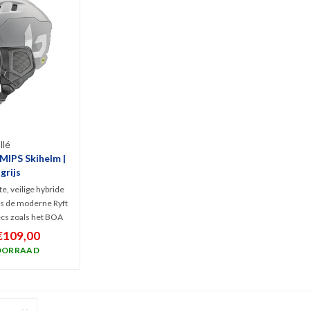
llé
 MIPS Skihelm |
grijs
, veilige hybride
is de moderne Ryft
ecs zoals het BOA
bare ventilatie en
€109,00
 is gecombineerd
OORRAAD
gn. Glanzend grijs
lle wintersporters.