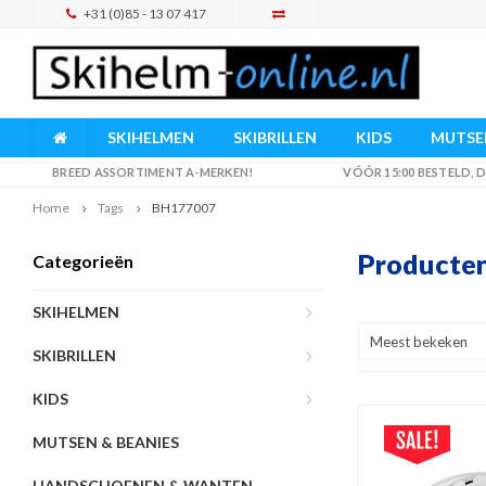
+31 (0)85 - 13 07 417
SKIHELMEN
SKIBRILLEN
KIDS
MUTSEN
BREED ASSORTIMENT A-MERKEN!
VÓÓR 15:00 BESTELD,
Home
Tags
BH177007
Producte
Categorieën
SKIHELMEN
Meest bekeken
SKIBRILLEN
KIDS
MUTSEN & BEANIES
HANDSCHOENEN & WANTEN