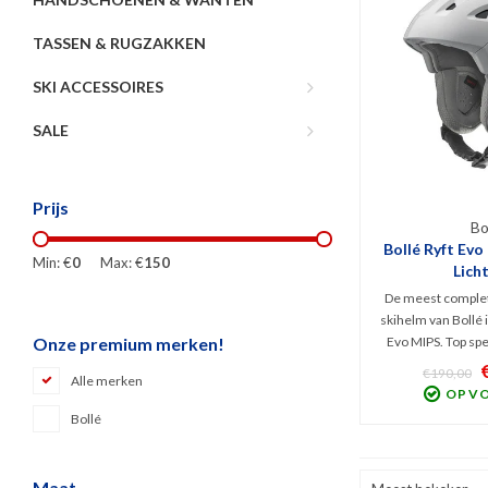
TASSEN & RUGZAKKEN
SKI ACCESSOIRES
SALE
Prijs
Bo
Bollé Ryft Evo
Min: €
0
Max: €
150
Licht
De meest complete
skihelm van Bollé 
Evo MIPS. Top sp
Onze premium merken!
Fit System, instel
€190,00
Alle merken
MIPS Protection
OP V
met een stoer desi
Bollé
en geschikt voor a
Maat