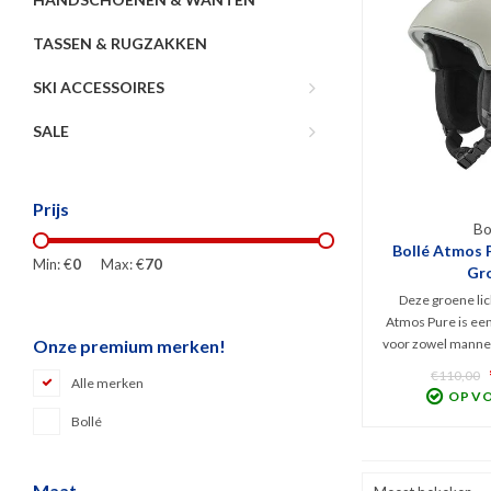
TASSEN & RUGZAKKEN
SKI ACCESSOIRES
SALE
Prijs
Bo
Bollé Atmos P
Min: €
0
Max: €
70
Gr
Deze groene lic
Atmos Pure is ee
voor zowel manne
Onze premium merken!
allround besche
€110,00
Alle merken
Avid Progressive 
OP V
Voor dit seg
Bollé
comfortabel mode
kwaliteit en c
Maat