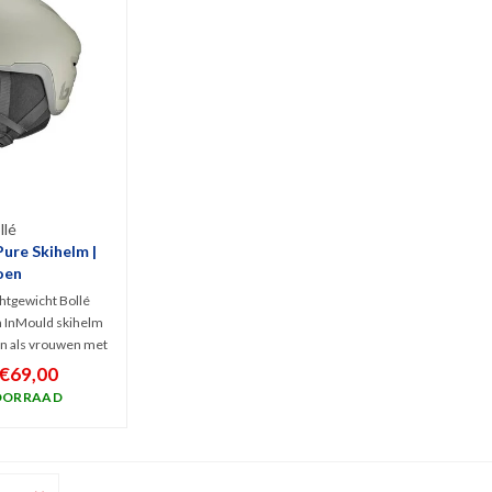
llé
ure Skihelm |
oen
htgewicht Bollé
n InMould skihelm
n als vrouwen met
rming dankzij de
€69,00
EPS schuimvulling.
OORRAAD
ment een zeer
l voor skiërs die
omfort zoeken.