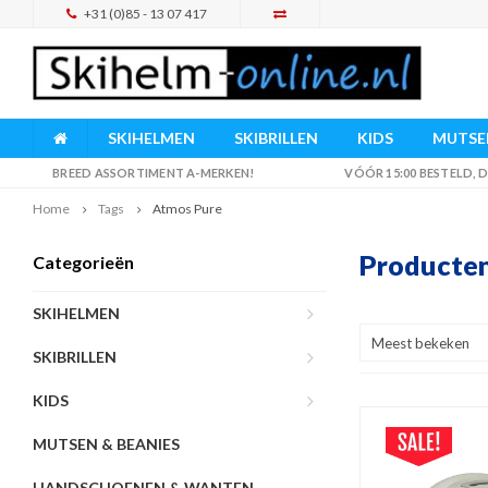
+31 (0)85 - 13 07 417
SKIHELMEN
SKIBRILLEN
KIDS
MUTSEN
BREED ASSORTIMENT A-MERKEN!
VÓÓR 15:00 BESTELD,
Home
Tags
Atmos Pure
Producten
Categorieën
SKIHELMEN
Meest bekeken
SKIBRILLEN
KIDS
MUTSEN & BEANIES
HANDSCHOENEN & WANTEN