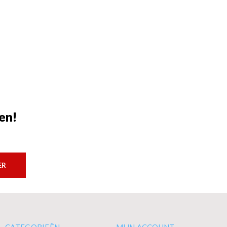
en!
ER