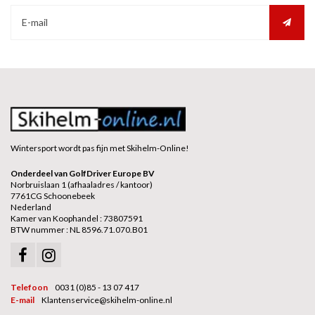
Wintersport wordt pas fijn met Skihelm-Online!
Onderdeel van GolfDriver Europe BV
Norbruislaan 1 (afhaaladres / kantoor)
7761CG Schoonebeek
Nederland
Kamer van Koophandel : 73807591
BTW nummer : NL 8596.71.070.B01
Telefoon
0031 (0)85 - 13 07 417
E-mail
Klantenservice@skihelm-online.nl