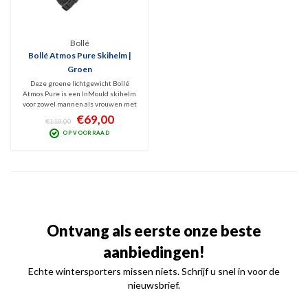
Bollé
Bollé Atmos Pure Skihelm |
Groen
Deze groene lichtgewicht Bollé
Atmos Pure is een InMould skihelm
voor zowel mannen als vrouwen met
allround bescherming dankzij de
€69,00
€110,00
Avid Progressive EPS schuimvulling.
OP VOORRAAD
Voor dit segment een zeer
comfortabel model voor skiërs die
kwaliteit en comfort zoeken.
Ontvang als eerste onze beste
aanbiedingen!
Echte wintersporters missen niets. Schrijf u snel in voor de
nieuwsbrief.