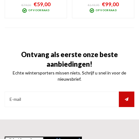
lichtgewicht sneeuwhelm heeft de
leuk is vormgegeven. Het geklungel
€59,00
€99,00
€79,00
€149,95
perfecte combinatie van veel comfort
met een losse skibril is dankzij het
OP VOORRAAD
OP VOORRAAD
en bescherming. Earpads zijn
vizier voorgoed verleden tijd.
afneembaar, evenals de uitwasbare
Uitgevoerd met Q-Lite vizier én
binnen voering.
Anti-Fog coating.
Ontvang als eerste onze beste
aanbiedingen!
Echte wintersporters missen niets. Schrijf u snel in voor de
nieuwsbrief.