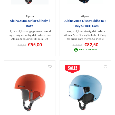
Alpina
Alpina
Alpina Zupo Junior Skihelm |
Alpina Zupo Disney Skihelm +
Roze
Piney Skibril | Cars
Hij is vrolijk vormgegeven en vooral
Leuk, vrolijk en stevig, dat is deze
erg stevig en veilig, dat is deze roze
Alpina Zupo Disney Skihelm + Piney
Alpina Zupo Junior Skihelm. Dit
Skibril in Cars thema. Ga met je
model is erg comfortabel en met zijn
Disney-helden veilig het
€55,00
€82,50
€69,95
€119,00
uitneembare binnenvoering lekker
sneeuwavontuur aan. De matchende
OP VOORRAAD
hygiënisch. Hard Shell systeem dus
skibril maakt de set compleet en is
optimale bescherming!
zeer stijlvol. HiCon lens met Anti-fog
coating.