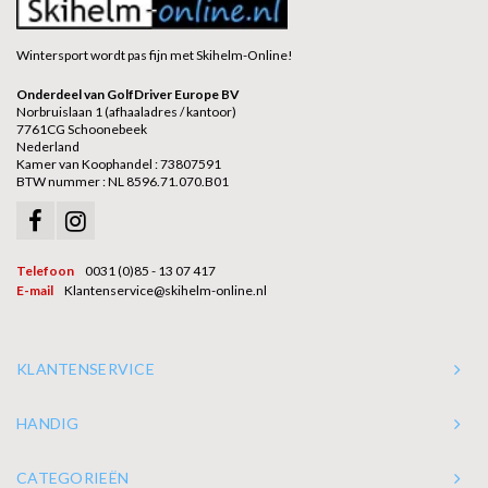
Wintersport wordt pas fijn met Skihelm-Online!
Onderdeel van GolfDriver Europe BV
Norbruislaan 1 (afhaaladres / kantoor)
7761CG Schoonebeek
Nederland
Kamer van Koophandel : 73807591
BTW nummer : NL 8596.71.070.B01
Telefoon
0031 (0)85 - 13 07 417
E-mail
Klantenservice@skihelm-online.nl
KLANTENSERVICE
HANDIG
CATEGORIEËN