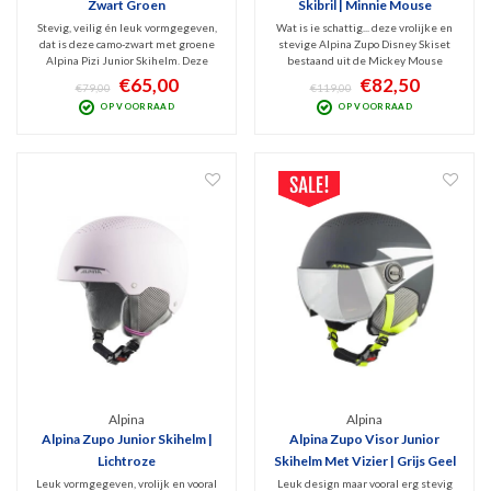
Zwart Groen
Skibril | Minnie Mouse
Stevig, veilig én leuk vormgegeven,
Wat is ie schattig... deze vrolijke en
dat is deze camo-zwart met groene
stevige Alpina Zupo Disney Skiset
Alpina Pizi Junior Skihelm. Deze
bestaand uit de Mickey Mouse
lichtgewicht sneeuwhelm heeft de
skihelm en Piney Skibril. Ga met je
€65,00
€82,50
€79,00
€119,00
perfecte combinatie van veel
Disney-helden veilig het
OP VOORRAAD
OP VOORRAAD
draagcomfort en veilige
sneeuwavontuur aan. De matchende
bescherming. Earpads zijn
skibril met Anti-fog coating maakt
afneembaar, evenals de binnen
de set compleet.
voering.
Alpina
Alpina
Alpina Zupo Junior Skihelm |
Alpina Zupo Visor Junior
Lichtroze
Skihelm Met Vizier | Grijs Geel
Leuk vormgegeven, vrolijk en vooral
Leuk design maar vooral erg stevig