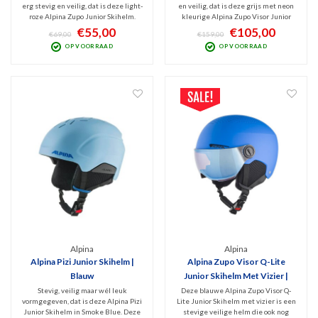
erg stevig en veilig, dat is deze light-
en veilig, dat is deze grijs met neon
roze Alpina Zupo Junior Skihelm.
kleurige Alpina Zupo Visor Junior
Veilig, erg comfortabel en met zijn
Skihelm. Het geklungel met een
€55,00
€105,00
€69,00
€159,00
uitneembare binnenvoering lekker
losse skibril is dankzij deze fijne
OP VOORRAAD
OP VOORRAAD
hygiënisch. Hard Shell systeem dus
vizierhelm voorgoed verleden tijd.
optimale bescherming!
V.v. spiegelend Anti-Fog Categorie 2
vizier.
Alpina
Alpina
Alpina Pizi Junior Skihelm |
Alpina Zupo Visor Q-Lite
Blauw
Junior Skihelm Met Vizier |
Blauw
Stevig, veilig maar wél leuk
Deze blauwe Alpina Zupo Visor Q-
vormgegeven, dat is deze Alpina Pizi
Lite Junior Skihelm met vizier is een
Junior Skihelm in Smoke Blue. Deze
stevige veilige helm die ook nog