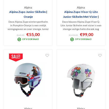
Alpina
Alpina
Alpina Zupo Junior Skihelm |
Alpina Zupo Visor Q-Lite
Oranje
Junior Skihelm Met Vizier |
Lichtblauw
Deze Alpina Zupo wintersporthelm
Deze blauwe Alpina Zupo Visor Q-
in Pumpkin-Oranje is een vrolijk
Lite Junior Skihelm met vizier is een
vormgegeven en zeer stevige Junior
stevige veilige helm die ook nog
Skihelm. Dit veilige model is erg
leuk is vormgegeven. Het geklungel
€55,00
€99,00
€69,95
€149,95
comfortabel en met zijn
met een losse skibril is dankzij het
OP VOORRAAD
OP VOORRAAD
uitneembare binnenvoering lekker
vizier voorgoed verleden tijd.
hygiënisch. Hardshell constructie
Uitgevoerd met Q-Lite vizier én
dus optimale bescherming!
Anti-Fog coating.
Alpina
Alpina