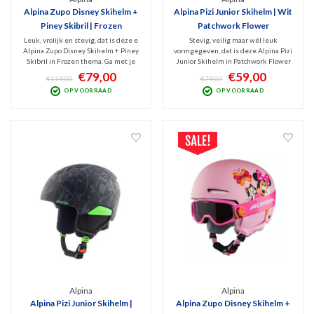
Alpina Zupo Disney Skihelm +
Alpina Pizi Junior Skihelm | Wit
Piney Skibril | Frozen
Patchwork Flower
Leuk, vrolijk en stevig, dat is deze e
Stevig, veilig maar wél leuk
Alpina Zupo Disney Skihelm + Piney
vormgegeven, dat is deze Alpina Pizi
Skibril in Frozen thema. Ga met je
Junior Skihelm in Patchwork Flower
Disney-helden veilig het
kleuren. De lichtgewicht
€79,00
€59,00
€119,00
€79,00
sneeuwavontuur aan. De matchende
sneeuwhelm heeft de perfecte
OP VOORRAAD
OP VOORRAAD
skibril maakt de set compleet en is
combinatie van veel comfort en
zeer stijlvol. HiCon lens met Anti-fog
bescherming. Earpads zijn
coating.
afneembaar, evenals de uitwasbare
voering.
Alpina
Alpina
Alpina Pizi Junior Skihelm |
Alpina Zupo Disney Skihelm +