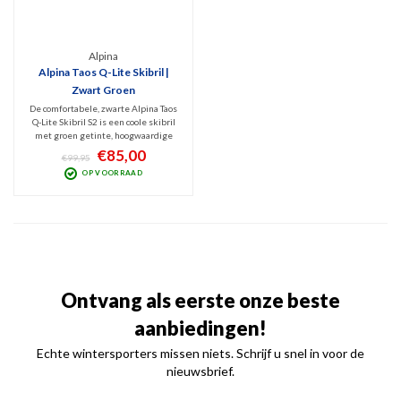
Alpina
Alpina Taos Q-Lite Skibril |
Zwart Groen
De comfortabele, zwarte Alpina Taos
Q-Lite Skibril S2 is een coole skibril
met groen getinte, hoogwaardige
Green Matt spiegellens (Cat. 2).
€85,00
€99,95
Trendy design met uitstekende
OP VOORRAAD
filtering van UV en infrarood met
optimaal zicht bij bewolkt tot licht
zonnig weer.
Ontvang als eerste onze beste
aanbiedingen!
Echte wintersporters missen niets. Schrijf u snel in voor de
nieuwsbrief.