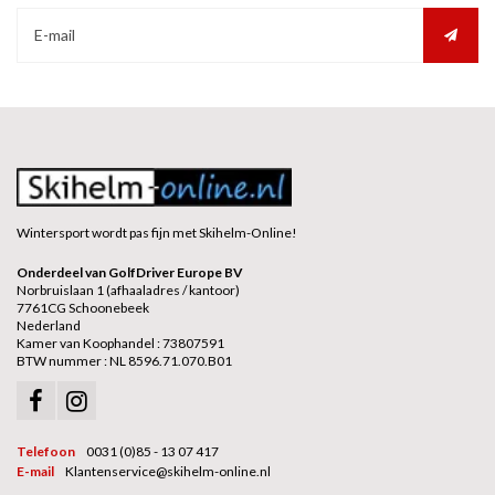
Wintersport wordt pas fijn met Skihelm-Online!
Onderdeel van GolfDriver Europe BV
Norbruislaan 1 (afhaaladres / kantoor)
7761CG Schoonebeek
Nederland
Kamer van Koophandel : 73807591
BTW nummer : NL 8596.71.070.B01
Telefoon
0031 (0)85 - 13 07 417
E-mail
Klantenservice@skihelm-online.nl