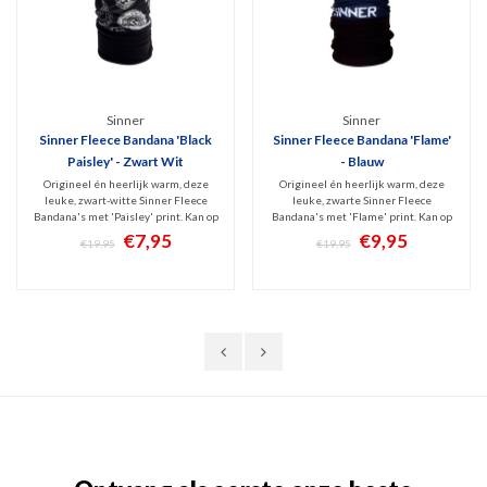
Sinner
Sinner
Sinner Fleece Bandana 'Black
Sinner Fleece Bandana 'Flame'
Paisley' - Zwart Wit
- Blauw
Origineel én heerlijk warm, deze
Origineel én heerlijk warm, deze
leuke, zwart-witte Sinner Fleece
leuke, zwarte Sinner Fleece
Bandana's met 'Paisley' print. Kan op
Bandana's met 'Flame' print. Kan op
verschillende manieren gedragen
verschillende manieren gedragen
€7,95
€9,95
€19,95
€19,95
worden. Geschikt voor vele
worden. Geschikt voor vele
buitenactiviteiten en verkrijgbaar in
buitenactiviteiten en verkrijgbaar in
diverse prints. Maat: One Size Fits
diverse prints. Maat: One Size Fits
All.
All.