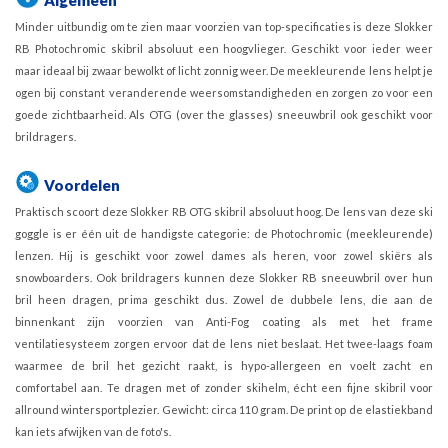
Minder uitbundig om te zien maar voorzien van top-specificaties is deze Slokker
RB Photochromic skibril absoluut een hoogvlieger. Geschikt voor ieder weer
maar ideaal bij zwaar bewolkt of licht zonnig weer. De meekleurende lens helpt je
ogen bij constant veranderende weersomstandigheden en zorgen zo voor een
goede zichtbaarheid. Als OTG (over the glasses) sneeuwbril ook geschikt voor
brildragers.
Voordelen
Praktisch scoort deze Slokker RB OTG skibril absoluut hoog. De lens van deze ski
goggle is er één uit de handigste categorie: de Photochromic (meekleurende)
lenzen. Hij is geschikt voor zowel dames als heren, voor zowel skiërs als
snowboarders. Ook brildragers kunnen deze Slokker RB sneeuwbril over hun
bril heen dragen, prima geschikt dus. Zowel de dubbele lens, die aan de
binnenkant zijn voorzien van Anti-Fog coating als met het frame
ventilatiesysteem zorgen ervoor dat de lens niet beslaat. Het twee-laags foam
waarmee de bril het gezicht raakt, is hypo-allergeen en voelt zacht en
comfortabel aan. Te dragen met of zonder skihelm, écht een fijne skibril voor
allround wintersportplezier. Gewicht: circa 110 gram. De print op de elastiekband
kan iets afwijken van de foto's.