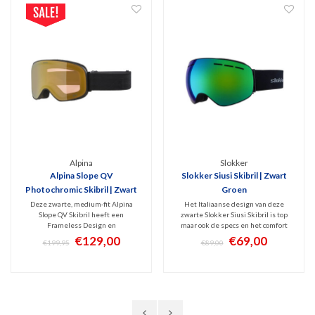
Alpina
Slokker
Alpina Slope QV
Slokker Siusi Skibril | Zwart
Photochromic Skibril | Zwart
Groen
Deze zwarte, medium-fit Alpina
Het Italiaanse design van deze
Slope QV Skibril heeft een
zwarte Slokker Siusi Skibril is top
Frameless Design en
maar ook de specs en het comfort
frameventilatie. Hij is v.v. een
zijn écht op niveau. De
€129,00
€69,00
€199,95
€89,00
fantastische QuatroFlex Vario Gold
geventileerde, sferische lens met
Mirror lens. Dit is een Photochromic
harde spiegelcoating is niet alleen
lens (Cat. 1-2) die meekleurt met de
cool, hij beschermt ook 100% tegen
hoeveelheid invallend zonlicht.
UV en Infrarood.