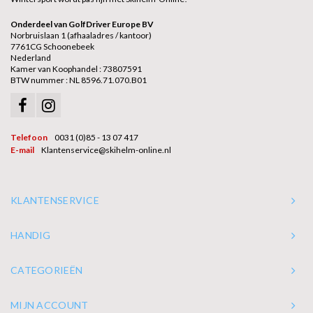
Onderdeel van GolfDriver Europe BV
Norbruislaan 1 (afhaaladres / kantoor)
7761CG Schoonebeek
Nederland
Kamer van Koophandel : 73807591
BTW nummer : NL 8596.71.070.B01
Telefoon
0031 (0)85 - 13 07 417
E-mail
Klantenservice@skihelm-online.nl
KLANTENSERVICE
HANDIG
CATEGORIEËN
MIJN ACCOUNT