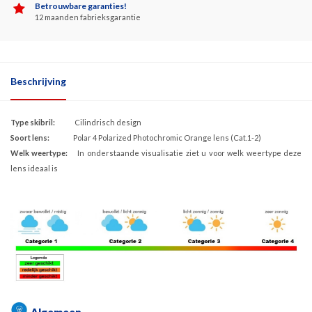
Betrouwbare garanties!
12 maanden fabrieksgarantie
Beschrijving
Type skibril:
Cilindrisch design
Soort lens:
Polar 4 Polarized Photochromic Orange lens (Cat.1-2)
Welk weertype:
In onderstaande visualisatie ziet u voor welk weertype deze
lens ideaal is
Algemeen