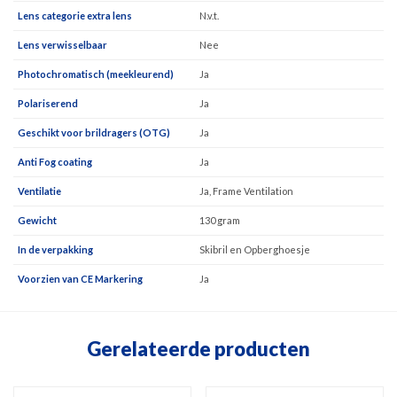
Lens categorie extra lens
N.v.t.
Lens verwisselbaar
Nee
Photochromatisch (meekleurend)
Ja
Polariserend
Ja
Geschikt voor brildragers (OTG)
Ja
Anti Fog coating
Ja
Ventilatie
Ja, Frame Ventilation
Gewicht
130 gram
In de verpakking
Skibril en Opberghoesje
Voorzien van CE Markering
Ja
Gerelateerde producten