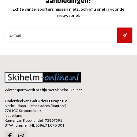
aanbiedingen!
Echte wintersporters missen niets. Schrijf u snel in voor de
nieuwsbrief.
Wintersport wordt pas fijn met Skihelm-Online!
Onderdeel van GolfDriver Europe BV
Norbruislaan 1 (afhaaladres / kantoor)
7761CG Schoonebeek
Nederland
Kamer van Koophandel : 73807591
BTW nummer : NL 8596.71.070.B01