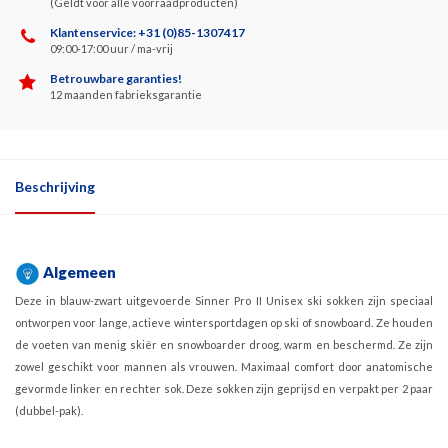
(Geldt voor alle voorraadproducten)
Klantenservice: +31 (0)85-1307417
09:00-17:00 uur / ma-vrij
Betrouwbare garanties!
12 maanden fabrieksgarantie
Beschrijving
Algemeen
Deze in blauw-zwart uitgevoerde Sinner Pro II Unisex ski sokken zijn speciaal
ontworpen voor lange, actieve wintersportdagen op ski of snowboard. Ze houden
de voeten van menig skiër en snowboarder droog, warm en beschermd. Ze zijn
zowel geschikt voor mannen als vrouwen. Maximaal comfort door anatomische
gevormde linker en rechter sok. Deze sokken zijn geprijsd en verpakt per 2 paar
(dubbel-pak).