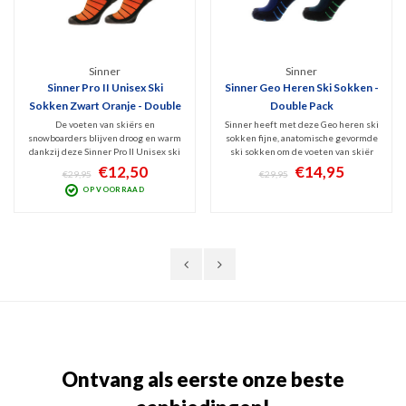
Sinner
Sinner
Sinner Pro II Unisex Ski
Sinner Geo Heren Ski Sokken -
Sokken Zwart Oranje - Double
Double Pack
Pack
De voeten van skiërs en
Sinner heeft met deze Geo heren ski
snowboarders blijven droog en warm
sokken fijne, anatomische gevormde
dankzij deze Sinner Pro II Unisex ski
ski sokken om de voeten van skiër
sokken. Maximaal comfort door
en snowboarder droog, warm en
€12,50
€14,95
€29,95
€29,95
anatomische gevormde linker en
beschermd te houden. Maximaal
OP VOORRAAD
rechter sok. Verstevigde hiel, tenen
comfort en ontlasten van hiel, tenen
en scheenbeen. 2-Pack, uitgevoerd
en scheenbeen door versterkte
in zwart-oranje.
delen. Verpakt per 2 p
Ontvang als eerste onze beste