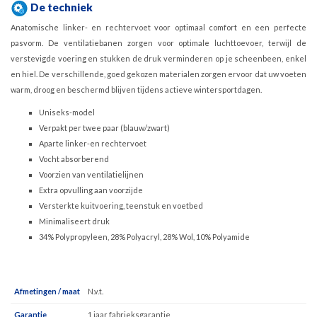
De techniek
Anatomische linker- en rechtervoet voor optimaal comfort en een perfecte
pasvorm. De ventilatiebanen zorgen voor optimale luchttoevoer, terwijl de
verstevigde voering en stukken de druk verminderen op je scheenbeen, enkel
en hiel. De verschillende, goed gekozen materialen zorgen ervoor dat uw voeten
warm, droog en beschermd blijven tijdens actieve wintersportdagen.
Uniseks-model
Verpakt per twee paar (blauw/zwart)
Aparte linker-en rechtervoet
Vocht absorberend
Voorzien van ventilatielijnen
Extra opvulling aan voorzijde
Versterkte kuitvoering, teenstuk en voetbed
Minimaliseert druk
34% Polypropyleen, 28% Polyacryl, 28% Wol, 10% Polyamide
Afmetingen / maat
N.v.t.
Garantie
1 jaar fabrieksgarantie