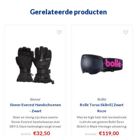
Gerelateerde producten
Sinner
Bollé
Sinner Everest Handschoenen
Bollé Torus Skibril | Zwart
- Zwart
Roze
Stoer en stevig zijn deze zwarte
Met de high-tech Volt lenstechniek
Sinner Everest handschoenen met
is dit de wat grotere Bollé Torus
DRY-S. Deze technologie zorgt ervoor
Skibril in Black Heritage uitvoering.
dat ze goed waterdicht en winddicht
De zeer contrastrijke lens (Cat.3)
€32,50
€119,00
€39,95
€169,00
zijn maar toch ademend. Lekker
beschermt tegen UV / IR en geeft