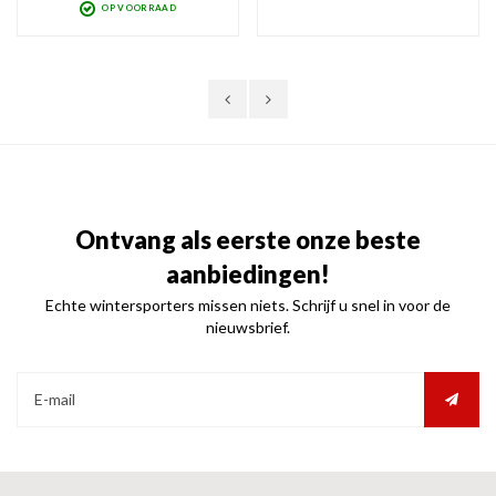
OP VOORRAAD
warm, comfortabel en droog en
optimaal zicht bij zonnig weer!
voorzien van handige gesp met
Torisch design dus extra breed
klittenband op pols-hoogte
gezichtsveld.
Ontvang als eerste onze beste
aanbiedingen!
Echte wintersporters missen niets. Schrijf u snel in voor de
nieuwsbrief.