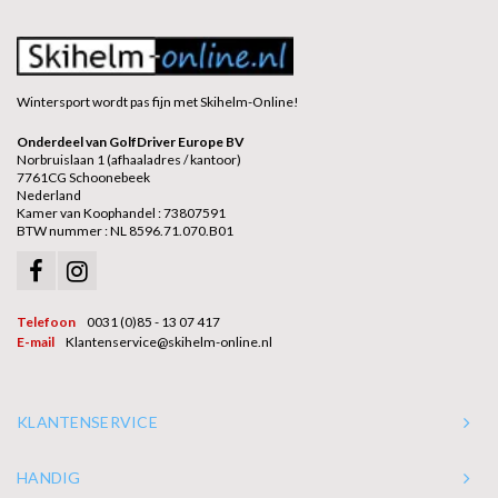
Wintersport wordt pas fijn met Skihelm-Online!
Onderdeel van GolfDriver Europe BV
Norbruislaan 1 (afhaaladres / kantoor)
7761CG Schoonebeek
Nederland
Kamer van Koophandel : 73807591
BTW nummer : NL 8596.71.070.B01
Telefoon
0031 (0)85 - 13 07 417
E-mail
Klantenservice@skihelm-online.nl
KLANTENSERVICE
HANDIG