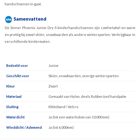
handschoenen in gaat.
Samenvattend
De Sinner Phoenix Junior Dry-S kinderhandschoenen zijn comfortabel en warm
en prettig bij zowel skiën, snowboarden als andere wintersporten. Verkrijgbaar in
verschillende kindermaten.
Bedoeld voor
Junior
Geschikt voor
Skiën, snowboarden, overige wintersporten
Kleur
Zwart
Materiaal
Gemaakt van Nylon, deels Rubberized handpalm
Sluiting
Klitteband / Velcro
Waterdicht
Ja (tot een waterkolom van 10.000 mm)
Winddicht / Ademend
Ja (tot 6.000mm)