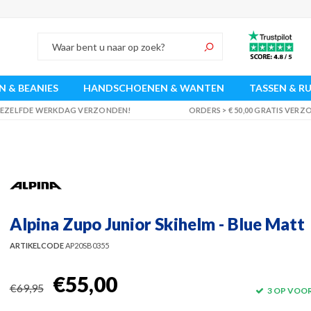
 & BEANIES
HANDSCHOENEN & WANTEN
TASSEN & R
 DEZELFDE WERKDAG VERZONDEN!
ORDERS > € 50,00 GRATIS VER
Alpina Zupo Junior Skihelm - Blue Matt
ARTIKELCODE
AP20SB0355
€55,00
€69,95
3 OP VOO