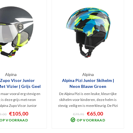
Alpina
Alpina
 Zupo Visor Junior
Alpina Pizi Junior Skihelm |
et Vizier | Grijs Geel
Neon Blauw Groen
 maar vooral erg stevig en
De Alpina Pizi is een leuke, kleurrijke
at is deze grijs met neon
skihelm voor kinderen, deze helm is
Alpina Zupo Visor Junior
stevig, veilig en is meerkleurig. De Pizi
t geklungel met een losse
is een lichtgewicht helm en heeft de
€105,00
€65,00
9,00
€79,95
ankzij deze fijne vizierhelm
perfecte combinatie van draagcomfort
OP VOORRAAD
OP VOORRAAD
leden tijd. V.v. spiegelend
en bescherming. Geschikt voor alle
g Categorie 2 vizier.
sneeuwsporten.