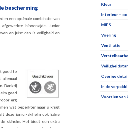
Kleur
le bescherming
Interieur + o
ieden een optimale combinatie van
MIPS
afgewerkte binnenzijde. Junior
ven en juist dan is veiligheid en
Voering
Ventilatie
Verstelbaarhe
Veiligheidsta
ut goed te
Overige detai
 allemaal
n. Dankzij
In de verpakki
 helm goed
Voorzien van 
rdoor erg
elmen wat beperkter maar u krijgt
eft deze junior-skihelm ook Edge
de skihelm. Het biedt een extra