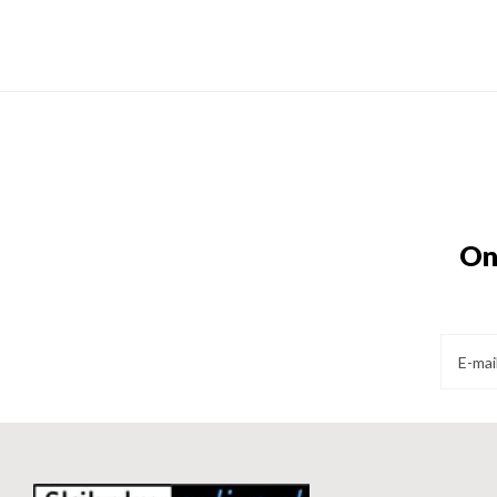
veiligheid,
kwaliteit én comfort.
On