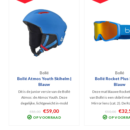
Bollé
Bollé
Bollé Atmos Youth Skihelm |
Bollé Rocket Plus S
Blauw
Blauw
Dit is de junior versie van de Bollé
Deze mat blauwe Rocket P
Atmos: de Atmos Youth. Deze
van Bollé is een skibril m
degelijke, lichtgewicht in-mold
Mirror lens (cat. 2). De R
skihelm is v.v.
voorzien van een dubbel
€59,00
€32,
€85,00
€50,00
verschillende technologieën en biedt
voor optimaal comfort. 
OP VOORRAAD
OP VOORR
prima allround bescherming voor
wordt 100% gebl
skiërs en boarders die gaan voor