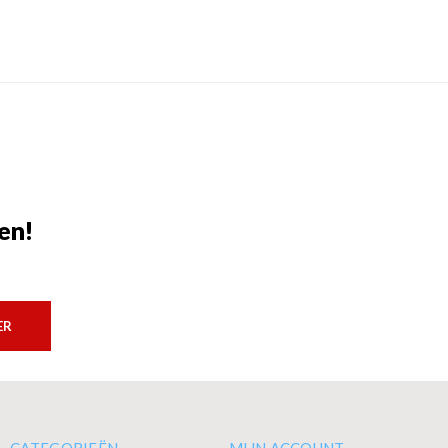
en!
ER