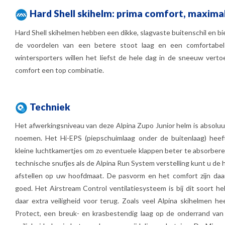
Hard Shell skihelm: prima comfort, maxima
Hard Shell skihelmen hebben een dikke, slagvaste buitenschil en b
de voordelen van een betere stoot laag en een comfortabel 
wintersporters willen het liefst de hele dag in de sneeuw vertoe
comfort een top combinatie.
Techniek
Het afwerkingsniveau van deze Alpina Zupo Junior helm is absolu
noemen. Het Hi-EPS (piepschuimlaag onder de buitenlaag) heeft
kleine luchtkamertjes om zo eventuele klappen beter te absorbere
technische snufjes als de Alpina Run System verstelling kunt u de
afstellen op uw hoofdmaat. De pasvorm en het comfort zijn daa
goed. Het Airstream Control ventilatiesysteem is bij dit soort h
daar extra veiligheid voor terug. Zoals veel Alpina skihelmen he
Protect, een breuk- en krasbestendig laag op de onderrand van 