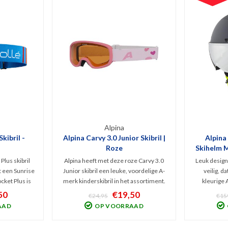
Alpina
kibril -
Alpina Carvy 3.0 Junior Skibril |
Alpina
Roze
Skihelm M
lus skibril
Alpina heeft met deze roze Carvy 3.0
Leuk design
et een Sunrise
Junior skibril een leuke, voordelige A-
veilig, d
ocket Plus is
merk kinderskibril in het assortiment.
kleurige 
e schuimlaag
Dankzij de enkelvoudige SingleFlex
Skihelm. He
50
€19,50
€24,95
€15
UV-straling
lens (Cat. 2) biedt dit kids model
skibril is d
AAD
OP VOORRAAD
okt.
sneeuwbril het beste zicht bij bewolkt
voorgoed ver
en wisselvallig weer.
Anti-Fo