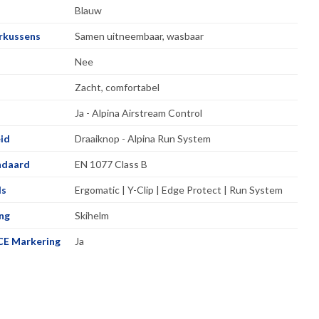
Blauw
orkussens
Samen uitneembaar, wasbaar
Nee
Zacht, comfortabel
Ja - Alpina Airstream Control
id
Draaiknop - Alpina Run System
ndaard
EN 1077 Class B
ls
Ergomatic | Y-Clip | Edge Protect | Run System
ng
Skihelm
CE Markering
Ja