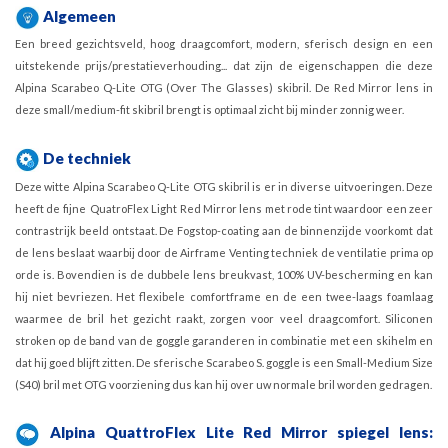
Algemeen
Een breed gezichtsveld, hoog draagcomfort, modern, sferisch design en een
uitstekende prijs/prestatieverhouding... dat zijn de eigenschappen die deze
Alpina Scarabeo Q-Lite OTG (Over The Glasses) skibril. De Red Mirror lens in
deze small/medium-fit skibril brengt is optimaal zicht bij minder zonnig weer.
De techniek
Deze witte Alpina Scarabeo Q-Lite OTG skibril is er in diverse uitvoeringen. Deze
heeft de fijne QuatroFlex Light Red Mirror lens met rode tint waardoor een zeer
contrastrijk beeld ontstaat. De Fogstop-coating aan de binnenzijde voorkomt dat
de lens beslaat waarbij door de Airframe Venting techniek de ventilatie prima op
orde is. Bovendien is de dubbele lens breukvast, 100% UV-bescherming en kan
hij niet bevriezen. Het flexibele comfortframe en de een twee-laags foamlaag
waarmee de bril het gezicht raakt, zorgen voor veel draagcomfort. Siliconen
stroken op de band van de goggle garanderen in combinatie met een skihelm en
dat hij goed blijft zitten. De sferische Scarabeo S. goggle is een Small-Medium Size
(S40) bril met OTG voorziening dus kan hij over uw normale bril worden gedragen.
Alpina QuattroFlex Lite Red Mirror spiegel lens: