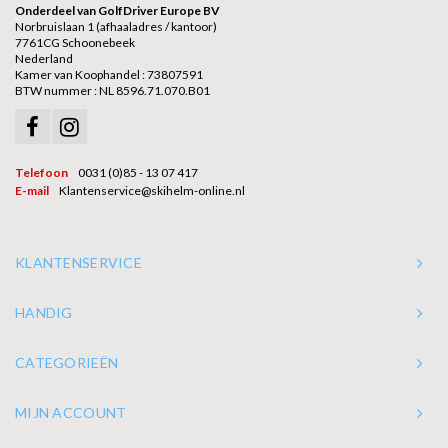
Onderdeel van GolfDriver Europe BV
Norbruislaan 1 (afhaaladres / kantoor)
7761CG Schoonebeek
Nederland
Kamer van Koophandel : 73807591
BTW nummer : NL 8596.71.070.B01
Telefoon
0031 (0)85 - 13 07 417
E-mail
Klantenservice@skihelm-online.nl
KLANTENSERVICE
HANDIG
CATEGORIEËN
MIJN ACCOUNT