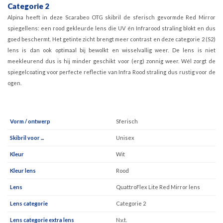
Categorie 2
Alpina heeft in deze Scarabeo OTG skibril de sferisch gevormde Red Mirror
spiegellens: een rood gekleurde lens die UV én Infrarood straling blokt en dus
goed beschermt. Het getinte zicht brengt meer contrast en deze categorie 2 (S2)
lens is dan ook optimaal bij bewolkt en wisselvallig weer. De lens is niet
meekleurend dus is hij minder geschikt voor (erg) zonnig weer. Wél zorgt de
spiegelcoating voor perfecte reflectie van Infra Rood straling dus rustig voor de
ogen.
Vorm / ontwerp
Sferisch
Skibril voor ...
Unisex
Kleur
Wit
Kleur lens
Rood
Lens
QuattroFlex Lite Red Mirror lens
Lens categorie
Categorie 2
Lens categorie extra lens
N.v.t.