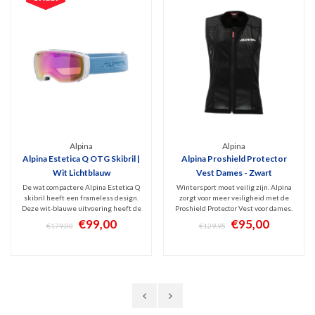
Alpina
Alpina
Alpina Estetica Q OTG Skibril |
Alpina Proshield Protector
Wit Lichtblauw
Vest Dames - Zwart
De wat compactere Alpina Estetica Q
Wintersport moet veilig zijn. Alpina
skibril heeft een frameless design.
zorgt voor meer veiligheid met de
Deze wit-blauwe uitvoering heeft de
Proshield Protector Vest voor dames.
luxe, polariserende Quatroflex
Het vest vervangt een laagje
€99,00
€95,00
€179,00
€129,95
spiegellens (Categorie 2) tegen
kleding, is ademend en comfortabel
schitteringen en schadelijk UV, een
om te dragen en beschermt de
hoog draagcomfort. OTG-design!
ruggengraat tegen ernstige
verwondingen.