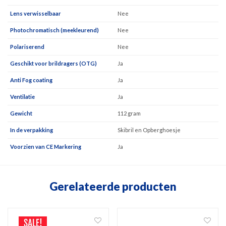
Lens verwisselbaar
Nee
Photochromatisch (meekleurend)
Nee
Polariserend
Nee
Geschikt voor brildragers (OTG)
Ja
Anti Fog coating
Ja
Ventilatie
Ja
Gewicht
112 gram
In de verpakking
Skibril en Opberghoesje
Voorzien van CE Markering
Ja
Gerelateerde producten