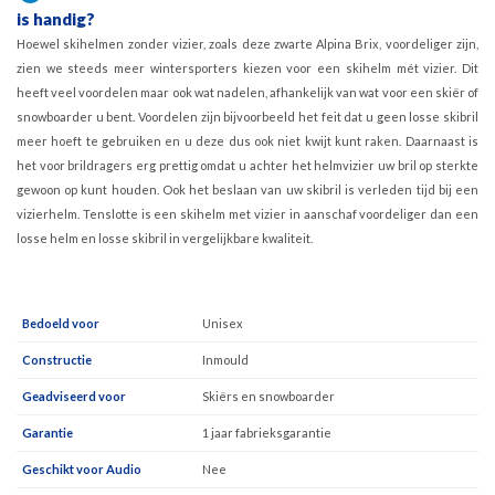
is handig?
Hoewel skihelmen zonder vizier, zoals deze zwarte Alpina Brix, voordeliger zijn,
zien we steeds meer wintersporters kiezen voor een skihelm mét vizier. Dit
heeft veel voordelen maar ook wat nadelen, afhankelijk van wat voor een skiër of
snowboarder u bent. Voordelen zijn bijvoorbeeld het feit dat u geen losse skibril
meer hoeft te gebruiken en u deze dus ook niet kwijt kunt raken. Daarnaast is
het voor brildragers erg prettig omdat u achter het helmvizier uw bril op sterkte
gewoon op kunt houden. Ook het beslaan van uw skibril is verleden tijd bij een
vizierhelm. Tenslotte is een skihelm met vizier in aanschaf voordeliger dan een
losse helm en losse skibril in vergelijkbare kwaliteit.
Bedoeld voor
Unisex
Constructie
Inmould
Geadviseerd voor
Skiërs en snowboarder
Garantie
1 jaar fabrieksgarantie
Geschikt voor Audio
Nee