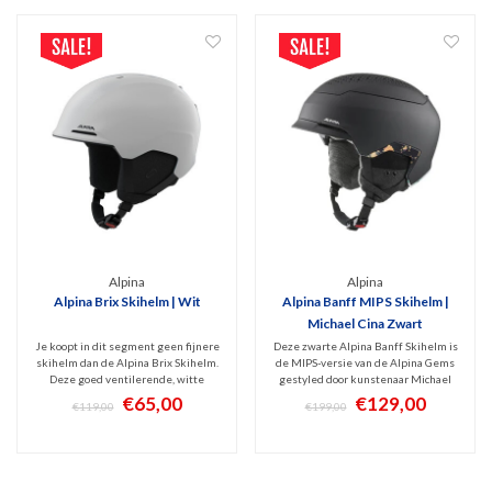
Alpina
Alpina
Alpina Brix Skihelm | Wit
Alpina Banff MIPS Skihelm |
Michael Cina Zwart
Je koopt in dit segment geen fijnere
Deze zwarte Alpina Banff Skihelm is
skihelm dan de Alpina Brix Skihelm.
de MIPS-versie van de Alpina Gems
Deze goed ventilerende, witte
gestyled door kunstenaar Michael
Inmold skihelm is licht maar stevig.
Cina. Onder de motorkap heeft deze
€65,00
€129,00
€119,00
€199,00
Hij is verstelbaar en heeft een
Banff MIPS hybride skihelm een
comfortabele, uitwasbare binnen-
hoger beschermingsniveau.
afwerking. Schokabsorberend
Comfortabele helm met heerlijk
dankzij Hi-EPS.
Lavalan schaapswol interieur.