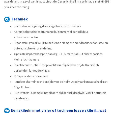
waarderen. In geval van impact biedt de Ceramic Shell in combinatie met Hi-EPS
prima bescherming.
Techniek
Luchtstroomregeling d.m.v. regelbare luchtroosters
Keramische schelp: duurzame buitenmantel dankzij de 3-
schaalconstructie
Ergonomie: gemakkelijk te bedienen riemgesp met draaimechanisme en
automatische vergrendeling
Optimale impactabsorptie dankzij Hi-EPS-materiaal uit microscopisch
kleine luchtkamers
Inmold constructie: lichtgewicht waarbij de bovenzijde thermisch
verbonden is met de Hi-EPS
Y-Clip verstelbare riemen
Randbescherming: onderzijde van de helm v.v. polycarbonaat schaal met
Edge Protect.
Run System : Optimale instelbaarheid dankzij draaiwiel voor finetuning
van de maat.
Een skihelm met vizier of toch een losse skibril... wat