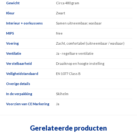
Gewicht
Circa 480 gram
Kleur
Zwart
Interieur + oorkussens
Samen uitneembaar, wasbaar
MIPS
Nee
Voering
Zacht, comfortabel (uitneembaar / wasbaar)
Ventilatie
Ja - regelbare ventilatie
Verstelbaarheid
Draaiknop en hoogte instelling
Veiligheidstandaard
EN 1077 Class B
Overige details
In de verpakking
Skihelm
Voorzien van CE Markering
Ja
Gerelateerde producten