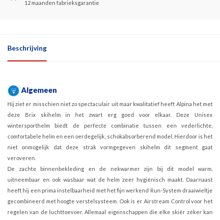
12 maanden fabrieksgarantie
Beschrijving
Algemeen
Hij ziet er misschien niet zo spectaculair uit maar kwalitatief heeft Alpina het met
deze Brix skihelm in het zwart erg goed voor elkaar. Deze Unisex
wintersporthelm biedt de perfecte combinatie tussen een vederlichte,
comfortabele helm en een oerdegelijk, schokabsorberend model. Hierdoor is het
niet onmogelijk dat deze strak vormgegeven skihelm dit segment gaat
veroveren.
De zachte binnenbekleding en de nekwarmer zijn bij dit model warm,
uitneembaar en ook wasbaar wat de helm zeer hygiënisch maakt. Daarnaast
heeft hij een prima instelbaarheid met het fijn werkend Run-System draaiwieltje
gecombineerd met hoogte verstelsysteem. Ook is er Airstream Control voor het
regelen van de luchttoevoer. Allemaal eigenschappen die elke skiër zéker kan