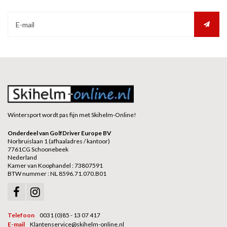
Wintersport wordt pas fijn met Skihelm-Online!
Onderdeel van GolfDriver Europe BV
Norbruislaan 1 (afhaaladres / kantoor)
7761CG Schoonebeek
Nederland
Kamer van Koophandel : 73807591
BTW nummer : NL 8596.71.070.B01
Telefoon
0031 (0)85 - 13 07 417
E-mail
Klantenservice@skihelm-online.nl