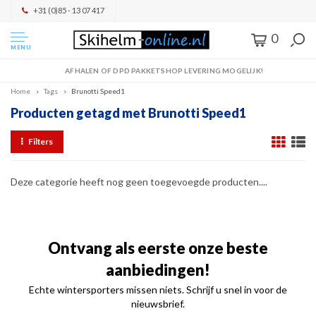
+31 (0)85 - 13 07 417
0
MENU
AFHALEN OF DPD PAKKETSHOP LEVERING MOGELIJK!
Home
Tags
Brunotti Speed1
Producten getagd met Brunotti Speed1
Filters
Deze categorie heeft nog geen toegevoegde producten....
Ontvang als eerste onze beste
aanbiedingen!
Echte wintersporters missen niets. Schrijf u snel in voor de
nieuwsbrief.