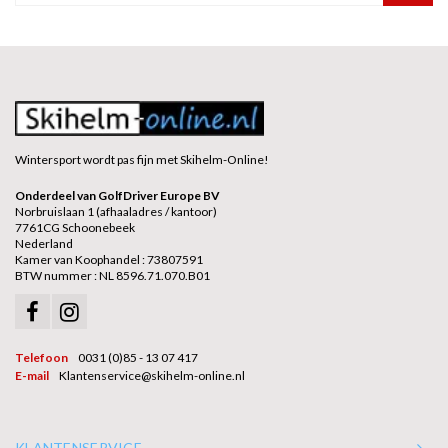
Wintersport wordt pas fijn met Skihelm-Online!
Onderdeel van GolfDriver Europe BV
Norbruislaan 1 (afhaaladres / kantoor)
7761CG Schoonebeek
Nederland
Kamer van Koophandel : 73807591
BTW nummer : NL 8596.71.070.B01
Telefoon
0031 (0)85 - 13 07 417
E-mail
Klantenservice@skihelm-online.nl
KLANTENSERVICE