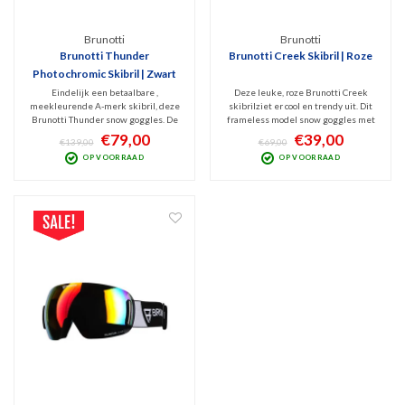
Brunotti
Brunotti
Brunotti Thunder
Brunotti Creek Skibril | Roze
Photochromic Skibril | Zwart
Eindelijk een betaalbare ,
Deze leuke, roze Brunotti Creek
meekleurende A-merk skibril, deze
skibrilziet er cool en trendy uit. Dit
Brunotti Thunder snow goggles. De
frameless model snow goggles met
sferisch gevormde lens kleurt mee
sferisch design is v.v. de Quantum
€79,00
€39,00
€139,00
€69,00
met de weersomstandigheden, erg
spiegellens (Cat. 3) die beschermt
OP VOORRAAD
OP VOORRAAD
handig! Beschermt tegen schadelijk
tegen schadelijk UV en Infrarood
UV en blokt Infrarood. Goede frame-
blokt. Optimaal zicht bij zonnig weer.
en lensventilatie.