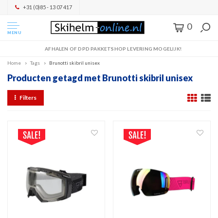
+31 (0)85 - 13 07 417
0
MENU
AFHALEN OF DPD PAKKETSHOP LEVERING MOGELIJK!
Home
Tags
Brunotti skibril unisex
Producten getagd met Brunotti skibril unisex
Filters