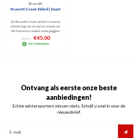
Brunotti
Brunotti Creek Skibril | Zwart
De Brunotti Creek skibril in zwarte
uitvoering ziet er cool en trendy uit.
Dit frameless model snow goggles
met sferisch design is v.v. de
€45,00
€69,00
Quantum spiegellens (Cat. 3) die
OP VOORRAAD
beschermt tegen schadelijk UV en
Infrarood blokt. Optimaal zicht bij
zonnig weer.
Ontvang als eerste onze beste
aanbiedingen!
Echte wintersporters missen niets. Schrijf u snel in voor de
nieuwsbrief.