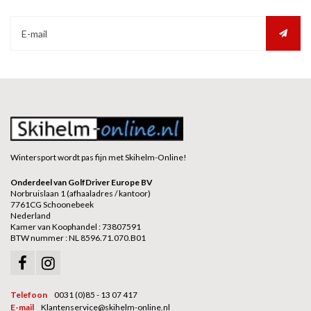
Wintersport wordt pas fijn met Skihelm-Online!
Onderdeel van GolfDriver Europe BV
Norbruislaan 1 (afhaaladres / kantoor)
7761CG Schoonebeek
Nederland
Kamer van Koophandel : 73807591
BTW nummer : NL 8596.71.070.B01
Telefoon
0031 (0)85 - 13 07 417
E-mail
Klantenservice@skihelm-online.nl