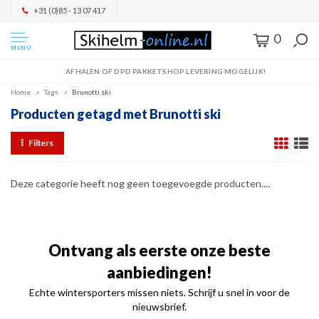
+31 (0)85 - 13 07 417
0
MENU
AFHALEN OF DPD PAKKETSHOP LEVERING MOGELIJK!
Home
Tags
Brunotti ski
Producten getagd met Brunotti ski
Filters
Deze categorie heeft nog geen toegevoegde producten....
Ontvang als eerste onze beste
aanbiedingen!
Echte wintersporters missen niets. Schrijf u snel in voor de
nieuwsbrief.