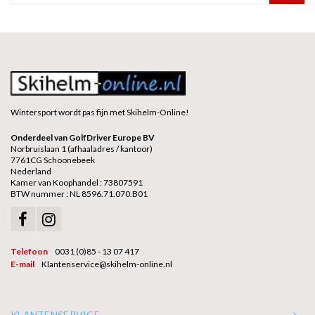
Wintersport wordt pas fijn met Skihelm-Online!
Onderdeel van GolfDriver Europe BV
Norbruislaan 1 (afhaaladres / kantoor)
7761CG Schoonebeek
Nederland
Kamer van Koophandel : 73807591
BTW nummer : NL 8596.71.070.B01
Telefoon
0031 (0)85 - 13 07 417
E-mail
Klantenservice@skihelm-online.nl
KLANTENSERVICE