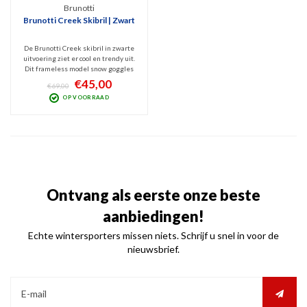
Brunotti
Brunotti Creek Skibril | Zwart
De Brunotti Creek skibril in zwarte
uitvoering ziet er cool en trendy uit.
Dit frameless model snow goggles
met sferisch design is v.v. de
€45,00
€69,00
Quantum spiegellens (Cat. 3) die
OP VOORRAAD
beschermt tegen schadelijk UV en
Infrarood blokt. Optimaal zicht bij
zonnig weer.
Ontvang als eerste onze beste
aanbiedingen!
Echte wintersporters missen niets. Schrijf u snel in voor de
nieuwsbrief.