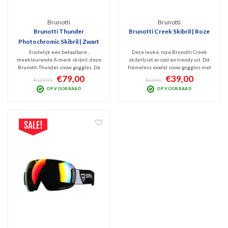
Brunotti
Brunotti
Brunotti Thunder
Brunotti Creek Skibril | Roze
Photochromic Skibril | Zwart
Eindelijk een betaalbare ,
Deze leuke, roze Brunotti Creek
meekleurende A-merk skibril, deze
skibrilziet er cool en trendy uit. Dit
Brunotti Thunder snow goggles. De
frameless model snow goggles met
sferisch gevormde lens kleurt mee
sferisch design is v.v. de Quantum
€79,00
€39,00
€139,00
€69,00
met de weersomstandigheden, erg
spiegellens (Cat. 3) die beschermt
OP VOORRAAD
OP VOORRAAD
handig! Beschermt tegen schadelijk
tegen schadelijk UV en Infrarood
UV en blokt Infrarood. Goede frame-
blokt. Optimaal zicht bij zonnig weer.
en lensventilatie.