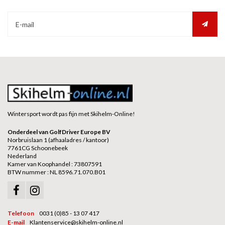
Wintersport wordt pas fijn met Skihelm-Online!
Onderdeel van GolfDriver Europe BV
Norbruislaan 1 (afhaaladres / kantoor)
7761CG Schoonebeek
Nederland
Kamer van Koophandel : 73807591
BTW nummer : NL 8596.71.070.B01
Telefoon
0031 (0)85 - 13 07 417
E-mail
Klantenservice@skihelm-online.nl