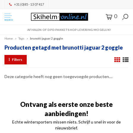
+31 (0)85 - 13 07 417
0
MENU
AFHALEN OF DPD PAKKETSHOP LEVERING MOGELIJK!
Home
Tags
brunotti jaguar 2 goggle
Producten getagd met brunotti jaguar 2 goggle
Filters
Deze categorie heeft nog geen toegevoegde producten....
Ontvang als eerste onze beste
aanbiedingen!
Echte wintersporters missen niets. Schrijf u snel in voor de
nieuwsbrief.