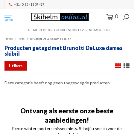
+31 (0)85 - 13 07 417
0
MENU
AFHALEN OF DPD PAKKETSHOP LEVERING MOGELIJK!
Home
Tags
Brunotti DeLuxe dames skibril
Producten getagd met Brunotti DeLuxe dames
skibril
Filters
Deze categorie heeft nog geen toegevoegde producten....
Ontvang als eerste onze beste
aanbiedingen!
Echte wintersporters missen niets. Schrijf u snel in voor de