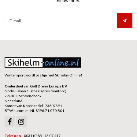
nieuwsbrief.
Wintersport wordt pas fijn met Skihelm-Online!
Onderdeel van GolfDriver Europe BV
Norbruislaan 1 (afhaaladres / kantoor)
7761CG Schoonebeek
Nederland
Kamer van Koophandel : 73807591
BTW nummer : NL 8596.71.070.B01
Telefoon
0031 (0)85 - 13 07 417