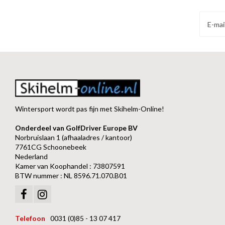
Wintersport wordt pas fijn met Skihelm-Online!
Onderdeel van GolfDriver Europe BV
Norbruislaan 1 (afhaaladres / kantoor)
7761CG Schoonebeek
Nederland
Kamer van Koophandel : 73807591
BTW nummer : NL 8596.71.070.B01
Telefoon
0031 (0)85 - 13 07 417