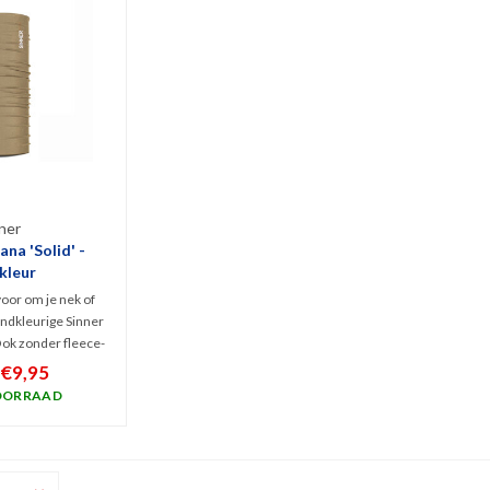
ner
na 'Solid' -
kleur
oor om je nek of
andkleurige Sinner
Ook zonder fleece-
omt deze bandana
€9,95
room langs je nek
OORRAAD
je outfit mee af te
len.