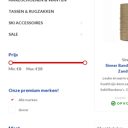
TASSEN & RUGZAKKEN
SKI ACCESSOIRES
SALE
Prijs
Sin
Sinner Banda
Min: €
0
Max: €
10
Zand
Leuke én warm v
hoofd zijn deze z
Solid Bandana's. 
Onze premium merken!
deel eraan voork
€14,95
Alle merken
een koude luchtst
OP V
én is hij fraai om 
Sinner
stij
Maat