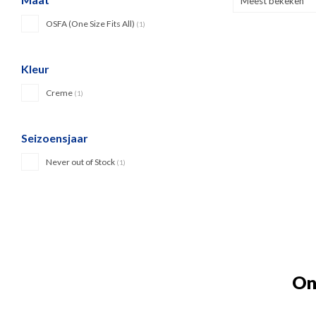
Meest bekeken
OSFA (One Size Fits All)
(1)
Kleur
Creme
(1)
Seizoensjaar
Never out of Stock
(1)
On