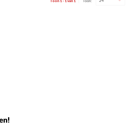
24
Toon 1 - 1 van 1
Toon:
en!