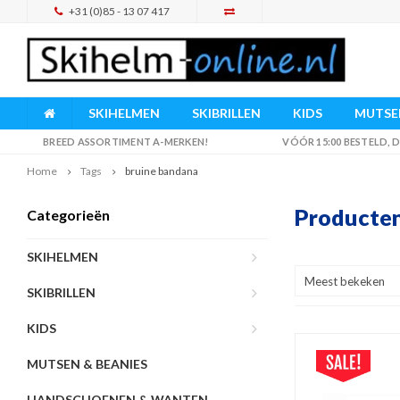
+31 (0)85 - 13 07 417
SKIHELMEN
SKIBRILLEN
KIDS
MUTSEN
BREED ASSORTIMENT A-MERKEN!
VÓÓR 15:00 BESTELD,
Home
Tags
bruine bandana
Producten
Categorieën
SKIHELMEN
Meest bekeken
SKIBRILLEN
KIDS
MUTSEN & BEANIES
HANDSCHOENEN & WANTEN