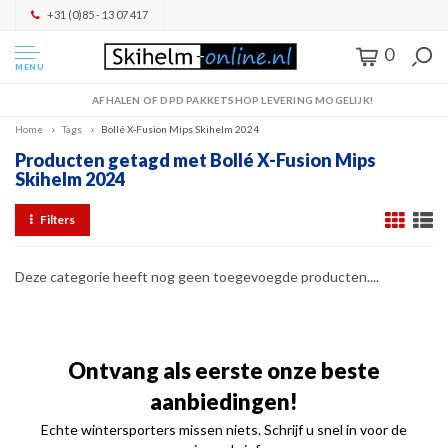
+31 (0)85 - 13 07 417
0
MENU
AFHALEN OF DPD PAKKETSHOP LEVERING MOGELIJK!
Home
Tags
Bollé X-Fusion Mips Skihelm 2024
Producten getagd met Bollé X-Fusion Mips
Skihelm 2024
Filters
Deze categorie heeft nog geen toegevoegde producten....
Ontvang als eerste onze beste
aanbiedingen!
Echte wintersporters missen niets. Schrijf u snel in voor de