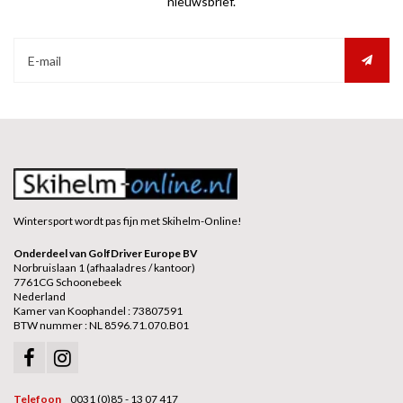
nieuwsbrief.
Wintersport wordt pas fijn met Skihelm-Online!
Onderdeel van GolfDriver Europe BV
Norbruislaan 1 (afhaaladres / kantoor)
7761CG Schoonebeek
Nederland
Kamer van Koophandel : 73807591
BTW nummer : NL 8596.71.070.B01
Telefoon
0031 (0)85 - 13 07 417