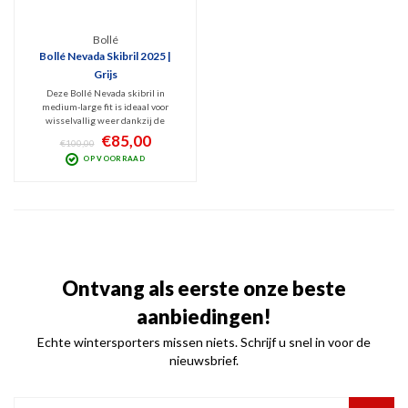
Bollé
Bollé Nevada Skibril 2025 |
Grijs
Deze Bollé Nevada skibril in
medium-large fit is ideaal voor
wisselvallig weer dankzij de
contrastrijke Azure lens (Categorie
€85,00
€100,00
2). Met een geventileerd frame en
OP VOORRAAD
100% UV- en infraroodfiltering is
deze unisex skibril perfect voor
zowel skiër als snowboarder.
Ontvang als eerste onze beste
aanbiedingen!
Echte wintersporters missen niets. Schrijf u snel in voor de
nieuwsbrief.