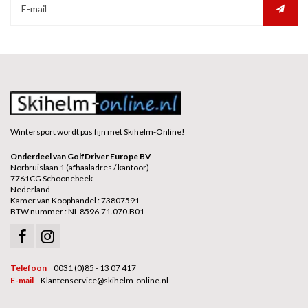
Wintersport wordt pas fijn met Skihelm-Online!
Onderdeel van GolfDriver Europe BV
Norbruislaan 1 (afhaaladres / kantoor)
7761CG Schoonebeek
Nederland
Kamer van Koophandel : 73807591
BTW nummer : NL 8596.71.070.B01
Telefoon
0031 (0)85 - 13 07 417
E-mail
Klantenservice@skihelm-online.nl