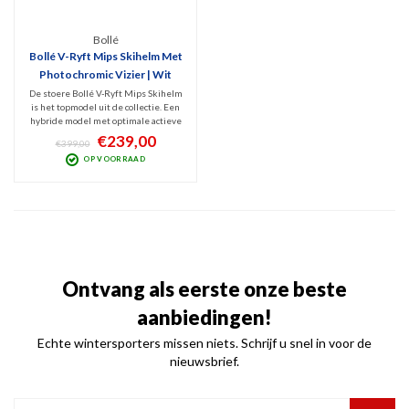
Bollé
Bollé V-Ryft Mips Skihelm Met
Photochromic Vizier | Wit
De stoere Bollé V-Ryft Mips Skihelm
is het topmodel uit de collectie. Een
hybride model met optimale actieve
ventilatie, MIPS Protection en
€239,00
€399,00
perfect zicht door het meekleurende
OP VOORRAAD
vizier (Cat. 1-3). Witte, high-end
wintersporthelm met top
specificaties.
Ontvang als eerste onze beste
aanbiedingen!
Echte wintersporters missen niets. Schrijf u snel in voor de
nieuwsbrief.