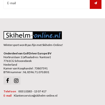
Wintersport wordt pas fijn met Skihelm-Online!
Onderdeel van GolfDriver Europe BV
Norbruislaan 1 (afhaaladres / kantoor)
7761CG Schoonebeek
Nederland
Kamer van Koophandel : 73807591
BTW nummer : NL 8596.71.070.B01
Telefoon
0031 (0)85 - 13 07 417
E-mail
Klantenservice@skihelm-online.nl