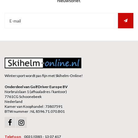
nieuwsbrief.
Wintersport wordt pas fijn met Skihelm-Online!
Onderdeel van GolfDriver Europe BV
Norbruislaan 1 (afhaaladres / kantoor)
7761CG Schoonebeek
Nederland
Kamer van Koophandel : 73807591
BTW nummer : NL 8596.71.070.B01
Telefoon
0031 (0)85 - 13 07 417