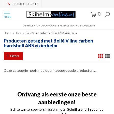
+31 (0)85 - 13 07 417
0
MENU
AFHALEN OF DPD PAKKETSHOP LEVERING MOGELIJK!
Home
Tags
Bollé V line carbon hardshell ABS vizierhelm
Producten getagd met Bollé V line carbon
hardshell ABS vizierhelm
Filters
Deze categorie heeft nog geen toegevoegde producten....
Ontvang als eerste onze beste
aanbiedingen!
Echte wintersporters missen niets. Schrijf u snel in voor de