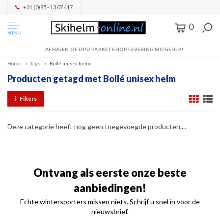
+31 (0)85 - 13 07 417
0
MENU
AFHALEN OF DPD PAKKETSHOP LEVERING MOGELIJK!
Home
Tags
Bollé unisex helm
Producten getagd met Bollé unisex helm
Filters
Deze categorie heeft nog geen toegevoegde producten....
Ontvang als eerste onze beste
aanbiedingen!
Echte wintersporters missen niets. Schrijf u snel in voor de
nieuwsbrief.