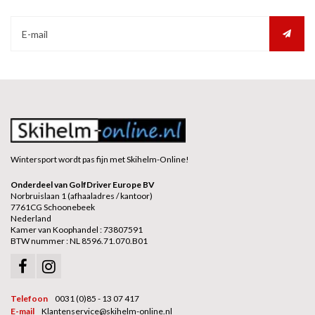
Wintersport wordt pas fijn met Skihelm-Online!
Onderdeel van GolfDriver Europe BV
Norbruislaan 1 (afhaaladres / kantoor)
7761CG Schoonebeek
Nederland
Kamer van Koophandel : 73807591
BTW nummer : NL 8596.71.070.B01
Telefoon
0031 (0)85 - 13 07 417
E-mail
Klantenservice@skihelm-online.nl