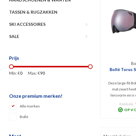
TASSEN & RUGZAKKEN
SKI ACCESSOIRES
SALE
Prijs
Bo
Bollé Torus S
Min: €
0
Max: €
90
Deze large-fit Bol
mat zwart heef
lensvorm en is 
Onze premium merken!
contrastrijke Ve
€120,00
Alle merken
(categorie 2). Dez
OP V
hem perfect zicht
Bollé
licht zonnige wee
Uni
Maat