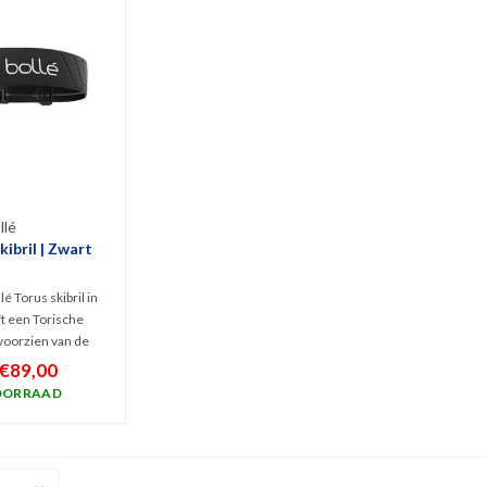
llé
kibril | Zwart
lé Torus skibril in
t een Torische
voorzien van de
rmillion Gun-lens
€89,00
e lichte lens geeft
OORRAAD
 bij bewolkte tot
rsomstandigheden.
sex!