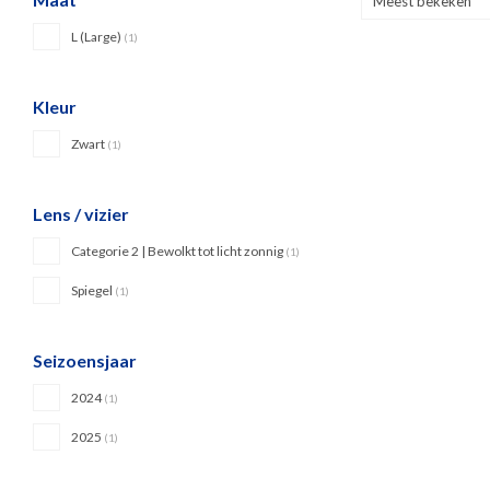
Meest bekeken
L (Large)
(1)
Kleur
Zwart
(1)
Lens / vizier
Categorie 2 | Bewolkt tot licht zonnig
(1)
Spiegel
(1)
Seizoensjaar
2024
(1)
2025
(1)