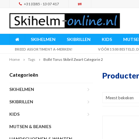
+31 (0)85 - 13 07 417
SKIHELMEN
SKIBRILLEN
KIDS
MUTSEN
BREED ASSORTIMENT A-MERKEN!
VÓÓR 15:00 BESTELD,
Home
Tags
Bollé Torus Skibril Zwart Categorie 2
Producten
Categorieën
SKIHELMEN
Meest bekeken
SKIBRILLEN
KIDS
MUTSEN & BEANIES
HANDSCHOENEN & WANTEN