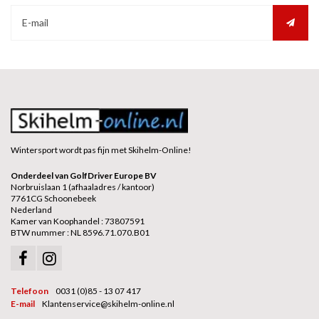
Wintersport wordt pas fijn met Skihelm-Online!
Onderdeel van GolfDriver Europe BV
Norbruislaan 1 (afhaaladres / kantoor)
7761CG Schoonebeek
Nederland
Kamer van Koophandel : 73807591
BTW nummer : NL 8596.71.070.B01
Telefoon
0031 (0)85 - 13 07 417
E-mail
Klantenservice@skihelm-online.nl