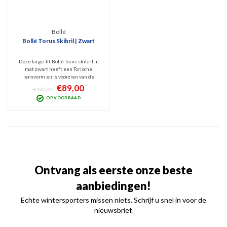
Bollé
Bollé Torus Skibril | Zwart
Deze large-fit Bollé Torus skibril in
mat zwart heeft een Torische
lensvorm en is voorzien van de
contrastrijke Vermillion Gun-lens
€89,00
€120,00
(categorie 2). Deze lichte lens geeft
OP VOORRAAD
hem perfect zicht bij bewolkte tot
licht zonnige
weersomstandigheden. Unisex!
Ontvang als eerste onze beste
aanbiedingen!
Echte wintersporters missen niets. Schrijf u snel in voor de
nieuwsbrief.