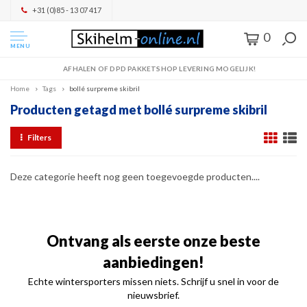
+31 (0)85 - 13 07 417
0
MENU
AFHALEN OF DPD PAKKETSHOP LEVERING MOGELIJK!
Home
Tags
bollé surpreme skibril
Producten getagd met bollé surpreme skibril
Filters
Deze categorie heeft nog geen toegevoegde producten....
Ontvang als eerste onze beste
aanbiedingen!
Echte wintersporters missen niets. Schrijf u snel in voor de
nieuwsbrief.