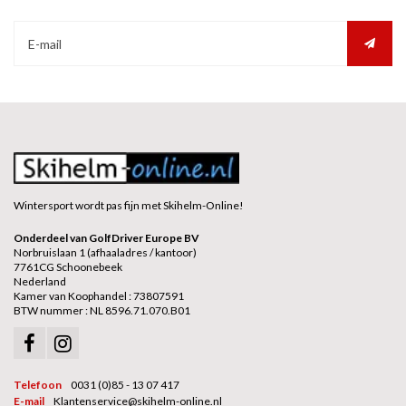
Wintersport wordt pas fijn met Skihelm-Online!
Onderdeel van GolfDriver Europe BV
Norbruislaan 1 (afhaaladres / kantoor)
7761CG Schoonebeek
Nederland
Kamer van Koophandel : 73807591
BTW nummer : NL 8596.71.070.B01
Telefoon
0031 (0)85 - 13 07 417
E-mail
Klantenservice@skihelm-online.nl