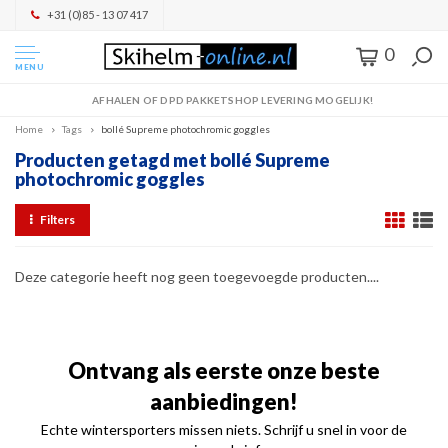
+31 (0)85 - 13 07 417
0
MENU
AFHALEN OF DPD PAKKETSHOP LEVERING MOGELIJK!
Home
Tags
bollé Supreme photochromic goggles
Producten getagd met bollé Supreme
photochromic goggles
Filters
Deze categorie heeft nog geen toegevoegde producten....
Ontvang als eerste onze beste
aanbiedingen!
Echte wintersporters missen niets. Schrijf u snel in voor de