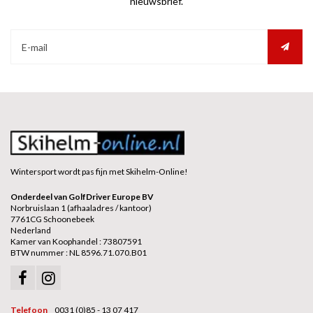
nieuwsbrief.
Wintersport wordt pas fijn met Skihelm-Online!
Onderdeel van GolfDriver Europe BV
Norbruislaan 1 (afhaaladres / kantoor)
7761CG Schoonebeek
Nederland
Kamer van Koophandel : 73807591
BTW nummer : NL 8596.71.070.B01
Telefoon
0031 (0)85 - 13 07 417