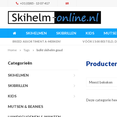
+31 (0)85 - 13 07 417
SKIHELMEN
SKIBRILLEN
KIDS
MUTSEN
BREED ASSORTIMENT A-MERKEN!
VÓÓR 15:00 BESTELD,
Home
Tags
bollé skihelm goud
Producten
Categorieën
SKIHELMEN
Meest bekeken
SKIBRILLEN
KIDS
Deze categorie he
MUTSEN & BEANIES
HANDSCHOENEN & WANTEN