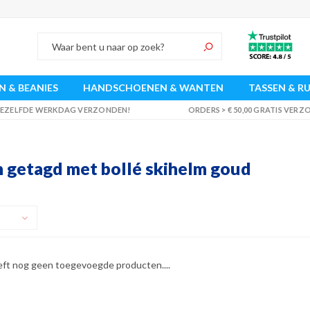
 & BEANIES
HANDSCHOENEN & WANTEN
TASSEN & R
 DEZELFDE WERKDAG VERZONDEN!
ORDERS > € 50,00 GRATIS VER
 getagd met bollé skihelm goud
eft nog geen toegevoegde producten....