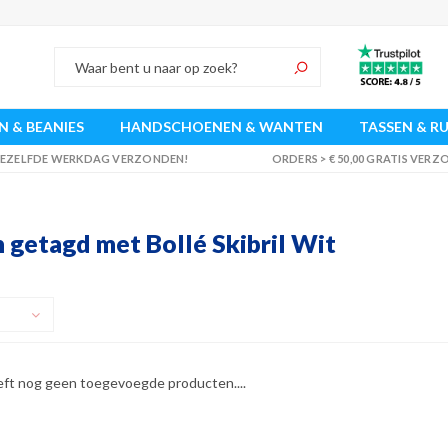
 & BEANIES
HANDSCHOENEN & WANTEN
TASSEN & R
 DEZELFDE WERKDAG VERZONDEN!
ORDERS > € 50,00 GRATIS VER
 getagd met Bollé Skibril Wit
eft nog geen toegevoegde producten....