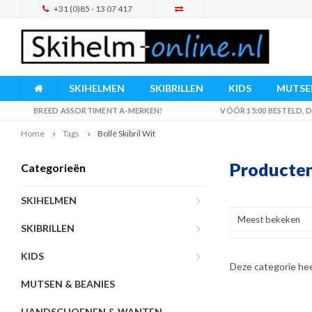
+31 (0)85 - 13 07 417
SKIHELMEN
SKIBRILLEN
KIDS
MUTSEN
BREED ASSORTIMENT A-MERKEN!
VÓÓR 15:00 BESTELD,
Home
Tags
Bollé Skibril Wit
Producten
Categorieën
SKIHELMEN
Meest bekeken
SKIBRILLEN
KIDS
Deze categorie he
MUTSEN & BEANIES
HANDSCHOENEN & WANTEN