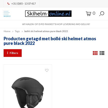
+31 (0)85 - 13 07 417
0
MENU
AFHALEN OF DPD PAKKETSHOP LEVERING MOGELIJK!
Home
Tags
bollé ski helmet atmos pure black 2022
Producten getagd met bollé ski helmet atmos
pure black 2022
Filters