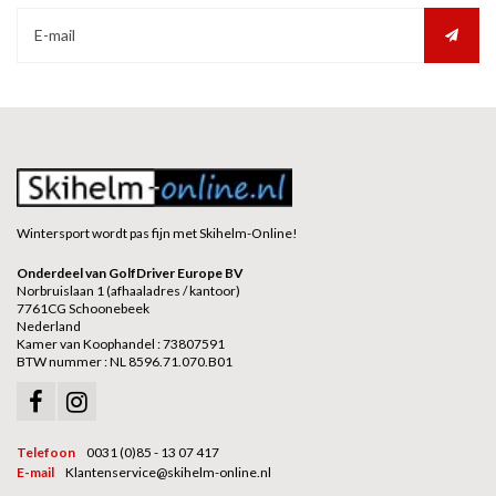
Wintersport wordt pas fijn met Skihelm-Online!
Onderdeel van GolfDriver Europe BV
Norbruislaan 1 (afhaaladres / kantoor)
7761CG Schoonebeek
Nederland
Kamer van Koophandel : 73807591
BTW nummer : NL 8596.71.070.B01
Telefoon
0031 (0)85 - 13 07 417
E-mail
Klantenservice@skihelm-online.nl