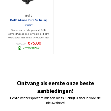
Bollé
Bollé Atmos Pure Skihelm |
Zwart
Deze zwarte lichtgewicht Bollé
Atmos Pure is een InMould skihelm
voor zowel mannen als vrouwen met
allround bescherming dankzij de
€75,00
€100,00
Avid Progressive EPS schuimvulling.
OP VOORRAAD
Voor dit segment een zeer
comfortabel model voor skiërs die
kwaliteit en comfort zoeken.
Ontvang als eerste onze beste
aanbiedingen!
Echte wintersporters missen niets. Schrijf u snel in voor de
nieuwsbrief.