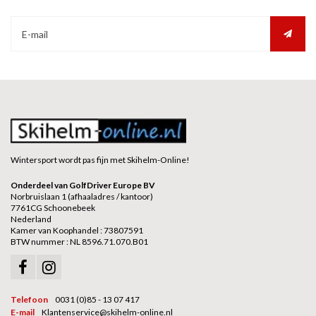
Wintersport wordt pas fijn met Skihelm-Online!
Onderdeel van GolfDriver Europe BV
Norbruislaan 1 (afhaaladres / kantoor)
7761CG Schoonebeek
Nederland
Kamer van Koophandel : 73807591
BTW nummer : NL 8596.71.070.B01
Telefoon
0031 (0)85 - 13 07 417
E-mail
Klantenservice@skihelm-online.nl