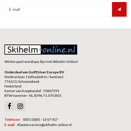
Wintersport wordt pas fijn met Skihelm-Online!
Onderdeel van GolfDriver Europe BV
Norbruislaan 1 (afhaaladres / kantoor)
7761CG Schoonebeek
Nederland
Kamer van Koophandel : 73807591
BTW nummer : NL 8596.71.070.B01
Telefoon
0031 (0)85 - 13 07 417
E-mail
Klantenservice@skihelm-online.nl