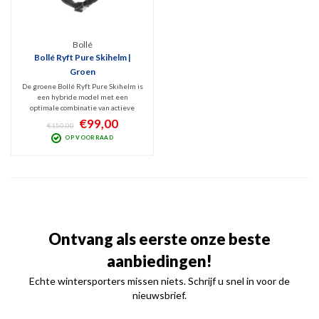
Bollé
Bollé Ryft Pure Skihelm |
Groen
De groene Bollé Ryft Pure Skihelm is
een hybride model met een
optimale combinatie van actieve
ventilatie, stoer design en
€99,00
€150,00
veiligheid. Geschikt voor zowel
OP VOORRAAD
allround skiërs als snowboarders die
zo nu en dan ook buiten de pistes
hun skills willen laten zien.
Ontvang als eerste onze beste
aanbiedingen!
Echte wintersporters missen niets. Schrijf u snel in voor de
nieuwsbrief.