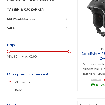
TASSEN & RUGZAKKEN
SKI ACCESSOIRES
SALE
Prijs
Bo
Bollé Ryft MIPS
Min: €
0
Max: €
200
Zw
De meest complete
skihelm van Boll
Ryft MIPS. Top sp
Onze premium merken!
Fit System, ins
€270,00
Alle merken
ventilatie en MI
OP V
gecombineerd met
Bollé
Mineraal zwart en 
discip
Maat