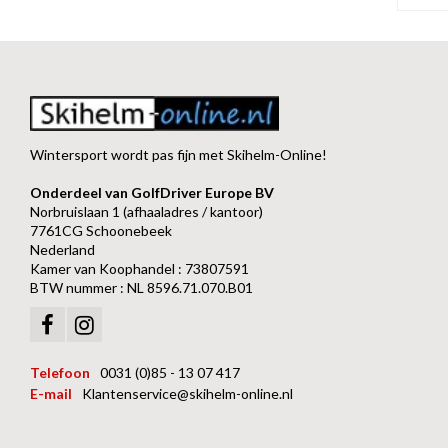
Wintersport wordt pas fijn met Skihelm-Online!
Onderdeel van GolfDriver Europe BV
Norbruislaan 1 (afhaaladres / kantoor)
7761CG Schoonebeek
Nederland
Kamer van Koophandel : 73807591
BTW nummer : NL 8596.71.070.B01
Telefoon
0031 (0)85 - 13 07 417
E-mail
Klantenservice@skihelm-online.nl