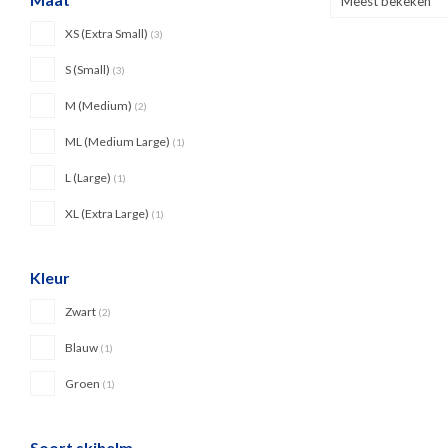
Meest bekeken
XS (Extra Small)
(3)
S (Small)
(3)
M (Medium)
(2)
ML (Medium Large)
(1)
L (Large)
(1)
XL (Extra Large)
(1)
Kleur
Zwart
(2)
Blauw
(1)
Groen
(1)
Soort skihelm