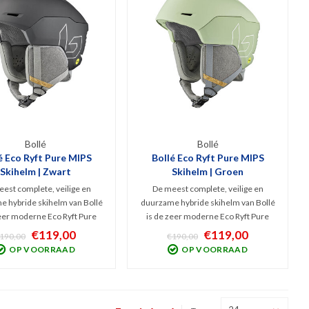
Bollé
Bollé
é Eco Ryft Pure MIPS
Bollé Eco Ryft Pure MIPS
Skihelm | Zwart
Skihelm | Groen
est complete, veilige en
De meest complete, veilige en
 hybride skihelm van Bollé
duurzame hybride skihelm van Bollé
zeer moderne Eco Ryft Pure
is de zeer moderne Eco Ryft Pure
ihelm. Top specs zoals het
MIPS skihelm. Top specs zoals het
€119,00
€119,00
190,00
€190,00
System, instelbare ventilatie
BOA Fit System, instelbare ventilatie
OP VOORRAAD
OP VOORRAAD
Protection is gecombineerd
en MIPS Protection is gecombineerd
et een stoer design.
met een stoer design.