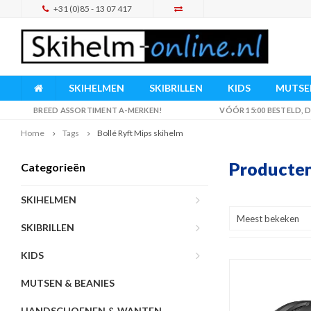
+31 (0)85 - 13 07 417
SKIHELMEN
SKIBRILLEN
KIDS
MUTSEN
BREED ASSORTIMENT A-MERKEN!
VÓÓR 15:00 BESTELD,
Home
Tags
Bollé Ryft Mips skihelm
Producten
Categorieën
SKIHELMEN
Meest bekeken
SKIBRILLEN
KIDS
MUTSEN & BEANIES
HANDSCHOENEN & WANTEN