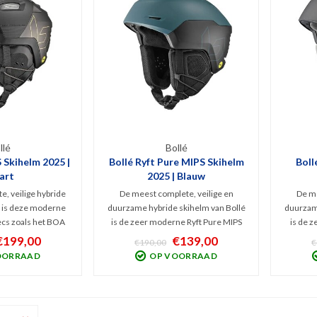
llé
Bollé
 Skihelm 2025 |
Bollé Ryft Pure MIPS Skihelm
Boll
art
2025 | Blauw
, veilige hybride
De meest complete, veilige en
De me
é is deze moderne
duurzame hybride skihelm van Bollé
duurzame
ecs zoals het BOA
is de zeer moderne Ryft Pure MIPS
is de 
telbare actieve
skihelm 2025. Top specs zoals het
MIPS sk
€199,00
€139,00
€190,00
€
PS Protection is
BOA Fit System, instelbare ventilatie
BOA Fit 
OORRAAD
OP VOORRAAD
 een top design.
en MIPS Protection is gecombineerd
en MIPS 
geschikt voor alle
met een stoer design.
m
lines.