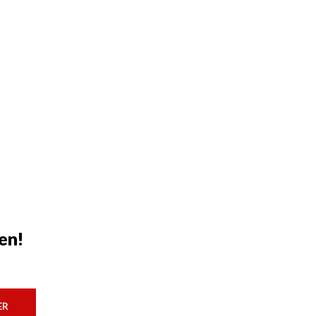
en!
ER