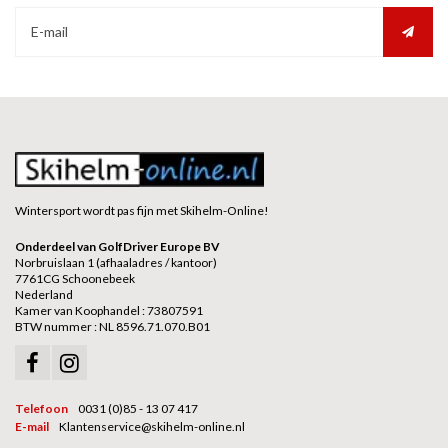
Wintersport wordt pas fijn met Skihelm-Online!
Onderdeel van GolfDriver Europe BV
Norbruislaan 1 (afhaaladres / kantoor)
7761CG Schoonebeek
Nederland
Kamer van Koophandel : 73807591
BTW nummer : NL 8596.71.070.B01
Telefoon
0031 (0)85 - 13 07 417
E-mail
Klantenservice@skihelm-online.nl