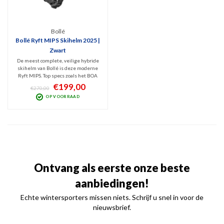
Bollé
Bollé Ryft MIPS Skihelm 2025 |
Zwart
De meest complete, veilige hybride
skihelm van Bollé is deze moderne
Ryft MIPS. Top specs zoals het BOA
Fit System, instelbare actieve
€199,00
€270,00
ventilatie en MIPS Protection is
OP VOORRAAD
gecombineerd met een top design.
Mineraal zwart en geschikt voor alle
disciplines.
Ontvang als eerste onze beste
aanbiedingen!
Echte wintersporters missen niets. Schrijf u snel in voor de
nieuwsbrief.