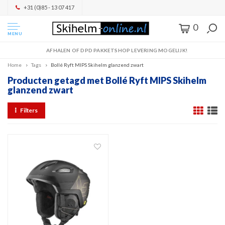
+31 (0)85 - 13 07 417
0
MENU
AFHALEN OF DPD PAKKETSHOP LEVERING MOGELIJK!
Home
Tags
Bollé Ryft MIPS Skihelm glanzend zwart
Producten getagd met Bollé Ryft MIPS Skihelm
glanzend zwart
Filters