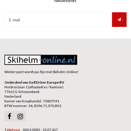
nieuwsbrief.
Wintersport wordt pas fijn met Skihelm-Online!
Onderdeel van GolfDriver Europe BV
Norbruislaan 1 (afhaaladres / kantoor)
7761CG Schoonebeek
Nederland
Kamer van Koophandel : 73807591
BTW nummer : NL 8596.71.070.B01
Telefoon
0031 (0)85 - 13 07 417