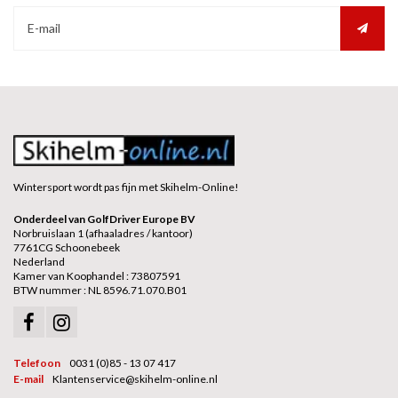
Wintersport wordt pas fijn met Skihelm-Online!
Onderdeel van GolfDriver Europe BV
Norbruislaan 1 (afhaaladres / kantoor)
7761CG Schoonebeek
Nederland
Kamer van Koophandel : 73807591
BTW nummer : NL 8596.71.070.B01
Telefoon
0031 (0)85 - 13 07 417
E-mail
Klantenservice@skihelm-online.nl