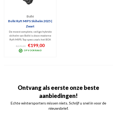
Bollé
Bollé Ryft MIPS Skihelm 2025 |
Zwart
De meest complete, veilige hybride
skihelm van Bollé is deze moderne
Ryft MIPS. Top specs zoals het BOA
Fit System, instelbare actieve
€199,00
€270,00
ventilatie en MIPS Protection is
OP VOORRAAD
gecombineerd met een top design.
Mineraal zwart en geschikt voor alle
disciplines.
Ontvang als eerste onze beste
aanbiedingen!
Echte wintersporters missen niets. Schrijf u snel in voor de
nieuwsbrief.