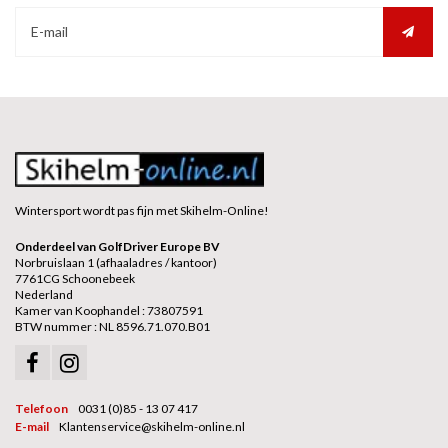
Wintersport wordt pas fijn met Skihelm-Online!
Onderdeel van GolfDriver Europe BV
Norbruislaan 1 (afhaaladres / kantoor)
7761CG Schoonebeek
Nederland
Kamer van Koophandel : 73807591
BTW nummer : NL 8596.71.070.B01
Telefoon
0031 (0)85 - 13 07 417
E-mail
Klantenservice@skihelm-online.nl