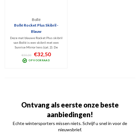
Bollé
Bollé Rocket Plus Skibril -
Blauw
Deze mat blauwe Rocket Plus skibril
van Bollé is een skibril met een
Sunrise Mirror lens (cat. 2). De
Rocket Plus is voorzien van een
€32,50
€50,00
dubbele schuimlaag voor optimaal
OP VOORRAAD
comfort. UV-straling wordt 100%
geblokt.
Ontvang als eerste onze beste
aanbiedingen!
Echte wintersporters missen niets. Schrijf u snel in voor de
nieuwsbrief.