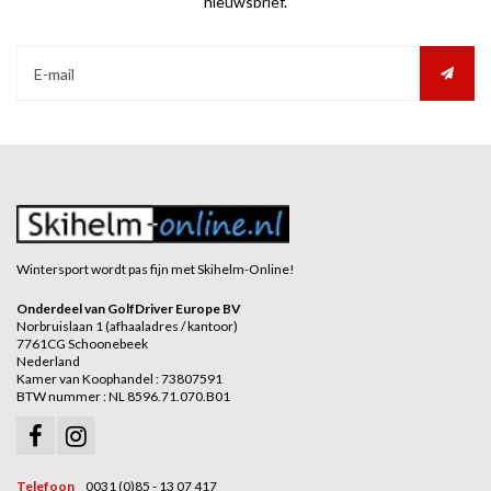
nieuwsbrief.
Wintersport wordt pas fijn met Skihelm-Online!
Onderdeel van GolfDriver Europe BV
Norbruislaan 1 (afhaaladres / kantoor)
7761CG Schoonebeek
Nederland
Kamer van Koophandel : 73807591
BTW nummer : NL 8596.71.070.B01
Telefoon
0031 (0)85 - 13 07 417