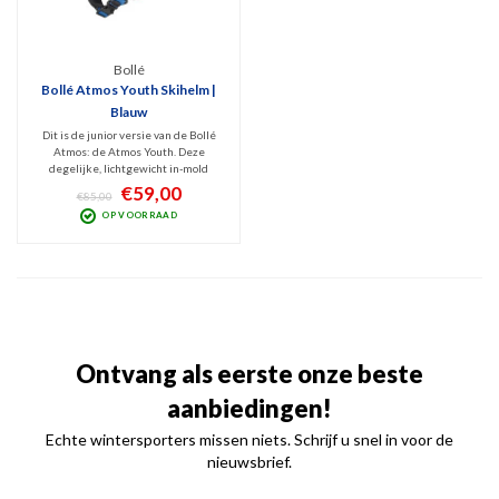
Bollé
Bollé Atmos Youth Skihelm |
Blauw
Dit is de junior versie van de Bollé
Atmos: de Atmos Youth. Deze
degelijke, lichtgewicht in-mold
skihelm is v.v.
€59,00
€85,00
verschillende technologieën en
OP VOORRAAD
biedt prima allround bescherming
voor skiërs en boarders die gaan voor
veiligheid,
kwaliteit én comfort.
Ontvang als eerste onze beste
aanbiedingen!
Echte wintersporters missen niets. Schrijf u snel in voor de
nieuwsbrief.