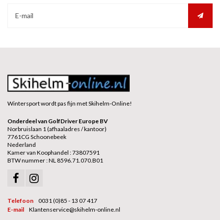
Wintersport wordt pas fijn met Skihelm-Online!
Onderdeel van GolfDriver Europe BV
Norbruislaan 1 (afhaaladres / kantoor)
7761CG Schoonebeek
Nederland
Kamer van Koophandel : 73807591
BTW nummer : NL 8596.71.070.B01
Telefoon
0031 (0)85 - 13 07 417
E-mail
Klantenservice@skihelm-online.nl