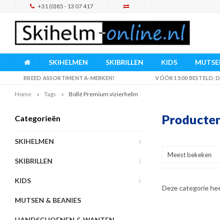
+31 (0)85 - 13 07 417
SKIHELMEN
SKIBRILLEN
KIDS
MUTSEN
BREED ASSORTIMENT A-MERKEN!
VÓÓR 15:00 BESTELD,
Home
Tags
Bollé Premium vizierhelm
Producten
Categorieën
SKIHELMEN
Meest bekeken
SKIBRILLEN
KIDS
Deze categorie he
MUTSEN & BEANIES
HANDSCHOENEN & WANTEN