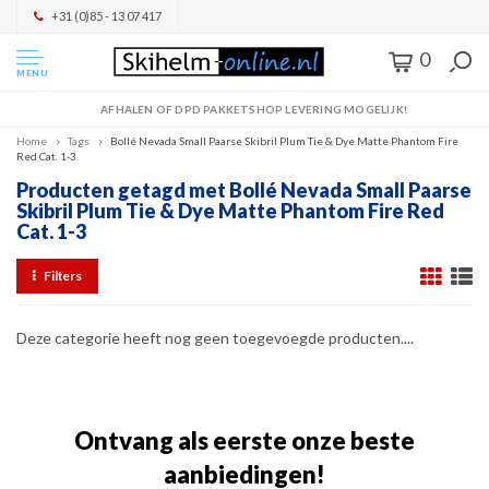
+31 (0)85 - 13 07 417
0
MENU
AFHALEN OF DPD PAKKETSHOP LEVERING MOGELIJK!
Home
Tags
Bollé Nevada Small Paarse Skibril Plum Tie & Dye Matte Phantom Fire
Red Cat. 1-3
Producten getagd met Bollé Nevada Small Paarse
Skibril Plum Tie & Dye Matte Phantom Fire Red
Cat. 1-3
Filters
Deze categorie heeft nog geen toegevoegde producten....
Ontvang als eerste onze beste
aanbiedingen!