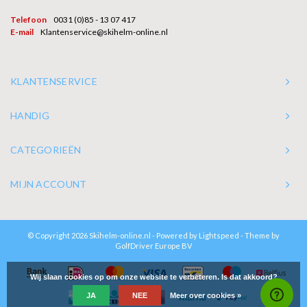
Telefoon
0031 (0)85 - 13 07 417
E-mail
Klantenservice@skihelm-online.nl
KLANTENSERVICE
HANDIG
CATEGORIEËN
MIJN ACCOUNT
© Copyright 2026 Skihelm-online.nl - Powered by
Lightspeed
- Theme by
GolfDriver Europe BV
Wij slaan cookies op om onze website te verbeteren. Is dat akkoord?
JA
NEE
Meer over cookies »