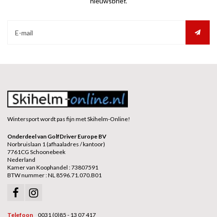
nieuwsbrief.
Wintersport wordt pas fijn met Skihelm-Online!
Onderdeel van GolfDriver Europe BV
Norbruislaan 1 (afhaaladres / kantoor)
7761CG Schoonebeek
Nederland
Kamer van Koophandel : 73807591
BTW nummer : NL 8596.71.070.B01
Telefoon
0031 (0)85 - 13 07 417