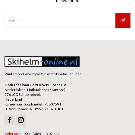
nieuwsbrief.
Wintersport wordt pas fijn met Skihelm-Online!
Onderdeel van GolfDriver Europe BV
Norbruislaan 1 (afhaaladres / kantoor)
7761CG Schoonebeek
Nederland
Kamer van Koophandel : 73807591
BTW nummer : NL 8596.71.070.B01
Telefoon
0031 (0)85 - 13 07 417