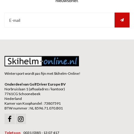
nieuwsbrief.
Wintersport wordt pas fijn met Skihelm-Online!
Onderdeel van GolfDriver Europe BV
Norbruislaan 1 (afhaaladres / kantoor)
7761CG Schoonebeek
Nederland
Kamer van Koophandel : 73807591
BTW nummer : NL 8596.71.070.B01
Telefoon
0031 (0)85 - 13 07 417